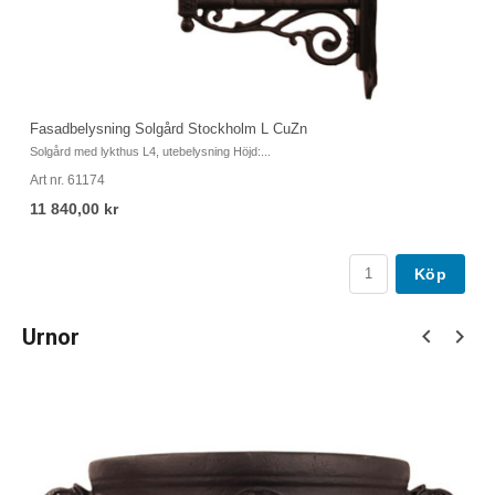
Fa
Fasadbelysning Solgård Stockholm L CuZn
So
Solgård med lykthus L4, utebelysning Höjd:...
Ar
Art nr. 61174
1
11 840,00 kr
Köp
Urnor