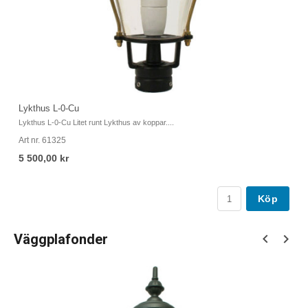
Lykthus L-0-Cu
Ly
Lykthus L-0-Cu Litet runt Lykthus av koppar....
Ly
Art nr. 61325
Ar
5 500,00 kr
5
Köp
Väggplafonder