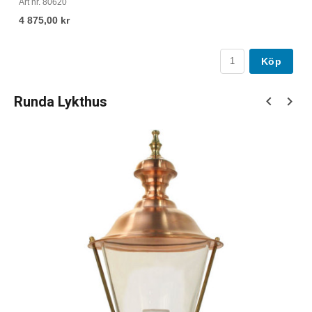
Art nr. 80620
Ar
4 875,00 kr
7
Köp
Runda Lykthus