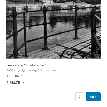
Pa
3-rörsstolpe "Smedjebacken"
Pa
Stilfulloch gedigen rörstolpe/räcke som passa...
Art nr. 16-40
Ej
4 443,75 kr
Köp