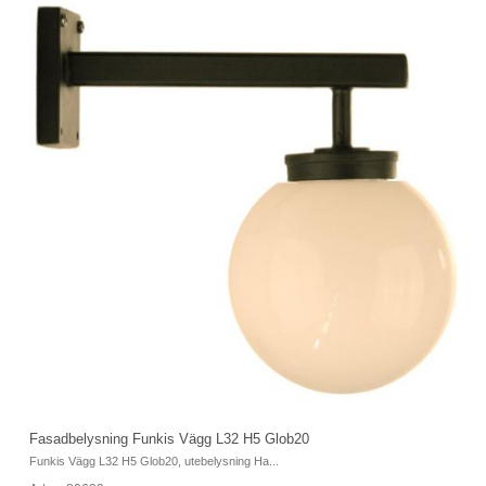
Fasadbelysning Funkis Vägg L32 H5 Glob20
F
Funkis Vägg L32 H5 Glob20, utebelysning Ha...
Fu