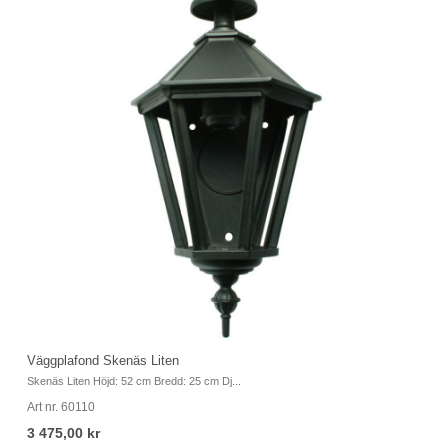
Väggplafond Skenäs Liten
Vä
Skenäs Liten Höjd: 52 cm Bredd: 25 cm Dj...
Sk
Art nr. 60110
Ar
3 475,00 kr
3