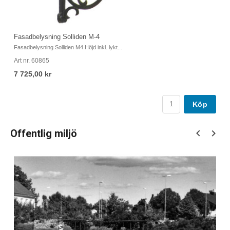
Fasadbelysning Solliden M-4
Fa
Fasadbelysning Solliden M4 Höjd inkl. lykt...
So
Art nr. 60865
Ar
7 725,00 kr
5
Köp
Offentlig miljö