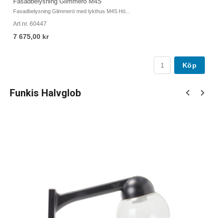
Fasadbelysning Glimmerö M4S
Fa
Fasadbelysning Glimmerö med lykthus M4S Hö...
Fa
Art nr. 60447
Ar
7 675,00 kr
5
Köp
Funkis Halvglob