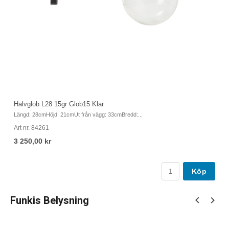
Halvglob L28 15gr Glob15 Klar
Ha
Längd: 28cmHöjd: 21cmUt från vägg: 33cmBredd:...
Lä
Art nr. 84261
Ar
3 250,00 kr
3
Köp
Funkis Belysning