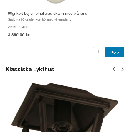
90gr kort böj vit emaljerad skärm med blå rand
St
Stallykta 90 grader kort böj med vit emaljer...
St
Art nr. 71420
Ar
3 890,00 kr
3
Köp
Klassiska Lykthus