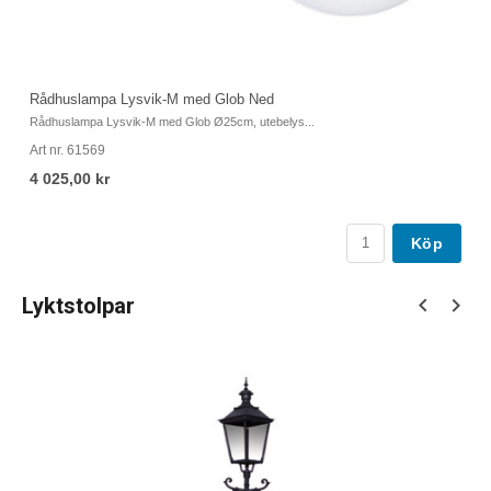
Rådhuslampa Lysvik-M med Glob Ned
Gå
Rådhuslampa Lysvik-M med Glob Ø25cm, utebelys...
Gå
Art nr. 61569
Ar
4 025,00 kr
2
Köp
Lyktstolpar