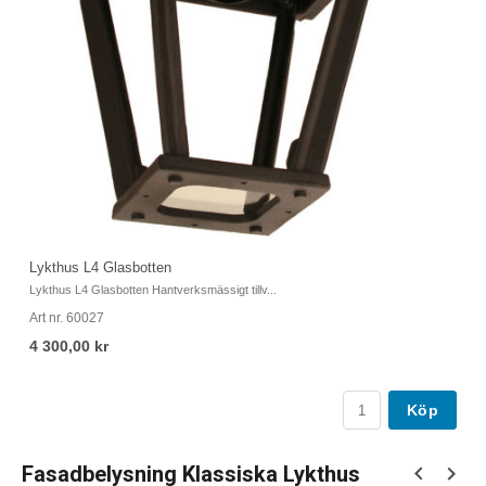
Lykthus L4 Glasbotten
Ly
Lykthus L4 Glasbotten Hantverksmässigt tillv...
Hö
Art nr. 60027
Ar
4 300,00 kr
4
Köp
Fasadbelysning Klassiska Lykthus