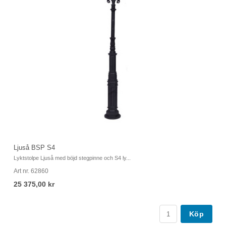
Lj
Ljuså BSP S4
Ly
Lyktstolpe Ljuså med böjd stegpinne och S4 ly...
Ar
Art nr. 62860
1
25 375,00 kr
Köp