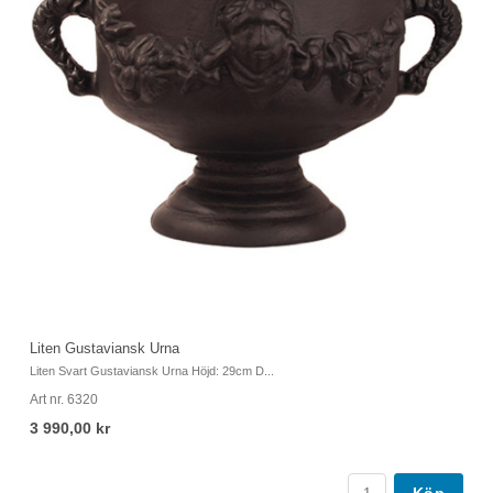
Liten Gustaviansk Urna
Li
Liten Svart Gustaviansk Urna Höjd: 29cm D...
Li
Art nr. 6320
Ar
3 990,00 kr
3