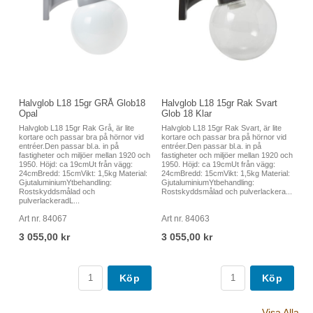
Halvglob L18 15gr GRÅ Glob18
Halvglob L18 15gr Rak Svart
Opal
Glob 18 Klar
Halvglob L18 15gr Rak Grå, är lite
Halvglob L18 15gr Rak Svart, är lite
kortare och passar bra på hörnor vid
kortare och passar bra på hörnor vid
entréer.Den passar bl.a. in på
entréer.Den passar bl.a. in på
fastigheter och miljöer mellan 1920 och
fastigheter och miljöer mellan 1920 och
1950. Höjd: ca 19cmUt från vägg:
1950. Höjd: ca 19cmUt från vägg:
24cmBredd: 15cmVikt: 1,5kg Material:
24cmBredd: 15cmVikt: 1,5kg Material:
GjutaluminiumYtbehandling:
GjutaluminiumYtbehandling:
Rostskyddsmålad och
Rostskyddsmålad och pulverlackera...
pulverlackeradL...
Art nr. 84067
Art nr. 84063
3 055,00 kr
3 055,00 kr
Köp
Köp
Visa Alla