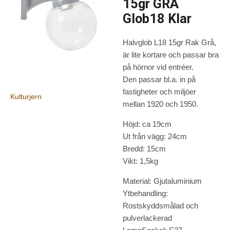
15gr GRÅ
Glob18 Klar
Halvglob L18 15gr Rak Grå,
är lite kortare och passar bra
på hörnor vid entréer.
Den passar bl.a. in på
fastigheter och miljöer
Kulturjern
mellan 1920 och 1950.
Höjd: ca 19cm
Ut från vägg: 24cm
Bredd: 15cm
Vikt: 1,5kg
Material: Gjutaluminium
Ytbehandling:
Rostskyddsmålad och
pulverlackerad