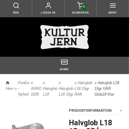
0
SÖK
LOGGA IN
KUNDVAGN
MENY
MOMS
Funkis
»
»
»
»
Halvglob
» Halvglob L18
Hem
»
-
ANNO
Halvglob
Halvglob
L18 15gr
15gr GRÅ
Nyhet!
1930
L18
L18 15gr
RAK
Glob18 Klar
PRODUKTINFORMATION
Halvglob L18