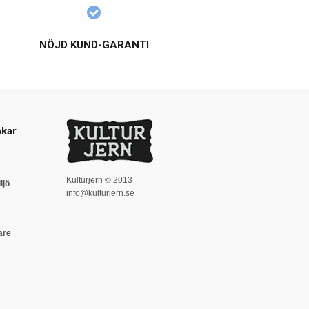
NÖJD KUND-GARANTI
kar
Kulturjern © 2013
ljö
info@kulturjern.se
are