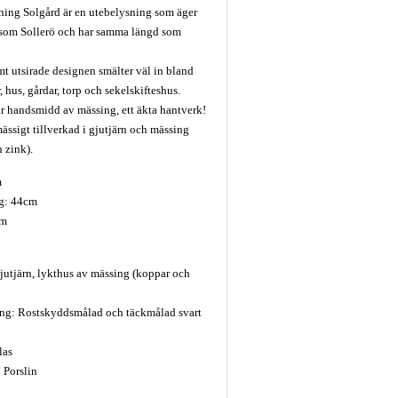
ing Solgård är en utebelysning som äger
 som Sollerö och har samma längd som
t utsirade designen smälter väl in bland
r, hus, gårdar, torp och sekelskifteshus.
r handsmidd av mässing, ett äkta hantverk!
ssigt tillverkad i gjutjärn och mässing
 zink).
m
gg: 44cm
cm
jutjärn, lykthus av mässing (koppar och
ng: Rostskyddsmålad och täckmålad svart
las
 Porslin