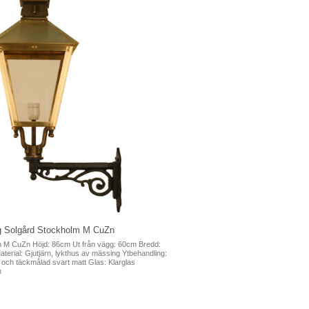
g Solgård Stockholm M CuZn
m M CuZn Höjd: 86cm Ut från vägg: 60cm Bredd:
terial: Gjutjärn, lykthus av mässing Ytbehandling:
ch täckmålad svart matt Glas: Klarglas
n