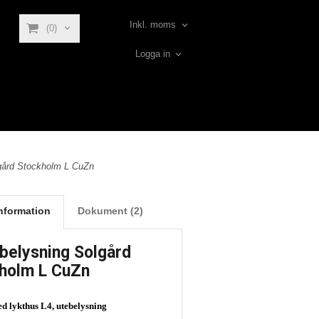
Inkl. moms
(0)
Logga in
gård Stockholm L CuZn
nformation
Dokument (2)
belysning Solgård
holm L CuZn
d lykthus L4, utebelysning