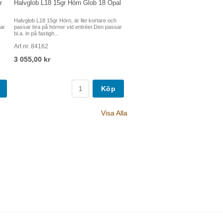
r
Halvglob L18 15gr Hörn Glob 18 Opal
Halvglob L18 15gr Hörn, är lite kortare och
ar
passar bra på hörnor vid entréer.Den passar
bl.a. in på fastigh...
Art nr. 84162
3 055,00 kr
Köp
Visa Alla