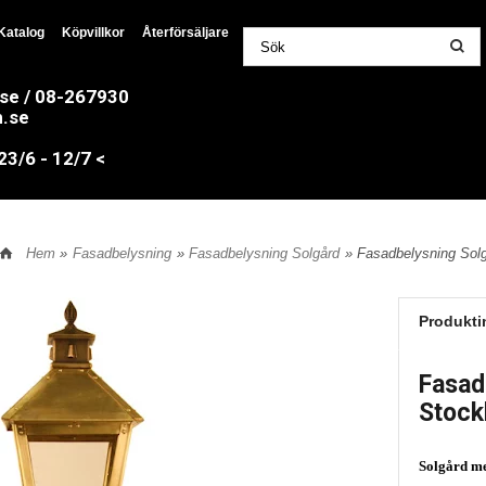
Katalog
Köpvillkor
Återförsäljare
.se / 08-267930
n.se
/6 - 12/7 <
Hem
»
Fasadbelysning
»
Fasadbelysning Solgård
» Fasadbelysning Sol
Produkti
Fasad
Stock
Solgård me