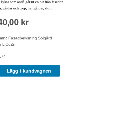
 lykta som ändå går ut en bit från fasaden.
r, gårdar och torp, herrgårdar, slott
40,00 kr
amn:
Fasadbelysning Solgård
m L CuZn
174
Lägg i kundvagnen