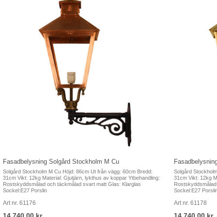
Fasadbelysning Solgård Stockholm M Cu
Fasadbelysnin
Solgård Stockholm M Cu Höjd: 86cm Ut från vägg: 60cm Bredd:
Solgård Stockhol
31cm Vikt: 12kg Material: Gjutjärn, lykthus av koppar Ytbehandling:
31cm Vikt: 12kg Ma
Rostskyddsmålad och täckmålad svart matt Glas: Klarglas
Rostskyddsmålad o
Sockel:E27 Porslin
Sockel:E27 Porsli
Art nr. 61176
Art nr. 61178
14 740,00 kr
14 740,00 kr