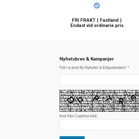
FRI FRAKT ( Fastland )
Endast vid ordinarie pris
Nyhetsbrev & Kampanjer
Fyll i e-post för Nyheter & Erbjudanden!:
*
Kod från Captcha-bild: