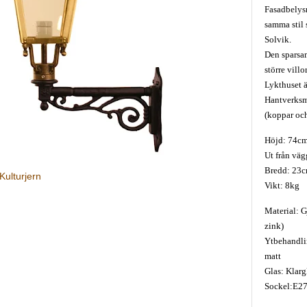
Fasadbelysn
samma stil
Solvik.
Den sparsam
större villo
Lykthuset ä
Hantverksmä
(koppar och
Höjd: 74c
Ut från vä
Bredd: 23
Kulturjern
Vikt: 8kg
Material: G
zink)
Ytbehandli
matt
Glas: Klarg
Sockel:E27