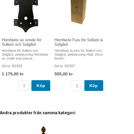
Hörnfäste av smide för
Hörnfäste Furu för Sollerö &
Sollerö och Solgård
Solgård
Hörnfäste för Sollerö och
Hörnfäste av furu för Sollerö och
Solgård, utebelysning Hörnfäste
Solgård, utebelysning Höjd: 26cm
av smide som passa...
Bredd:...
Art nr. 60305
Art nr. 60307
1 175,00 kr
505,00 kr
Köp
Köp
Andra produkter från samma kategori