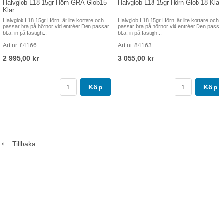
Halvglob L18 15gr Hörn GRÅ Glob15
Halvglob L18 15gr Hörn Glob 18 Kla
Klar
Halvglob L18 15gr Hörn, är lite kortare och
Halvglob L18 15gr Hörn, är lite kortare och
passar bra på hörnor vid entréer.Den passar
passar bra på hörnor vid entréer.Den pass
bl.a. in på fastigh...
bl.a. in på fastigh...
Art nr. 84166
Art nr. 84163
2 995,00 kr
3 055,00 kr
Köp
Köp
Tillbaka