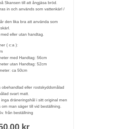
å Skansen till att ångjäsa bröd.
ras in och används som vattenkärl /
går den lika bra att använda som
skärl.
å med eller utan handtag.
r ( c:a ):
cm
ameter med Handtag: 56cm
meter utan Handtag: 52cm
meter: ca 50cm
 obehandlad eller rostskyddsmålad
ålad svart matt.
 inga dräneringshål i sitt original men
s om man säger till vid beställning.
6v. från beställning
50,00 kr