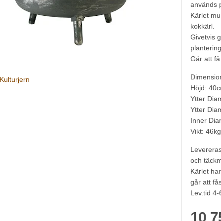
används p
Kärlet mu
kokkärl.
Givetvis 
plantering
Går att f
Dimensione
Kulturjern
Höjd: 40
Ytter Di
Ytter Dia
Inner Dia
Vikt: 46kg
Levereras
och täckm
Kärlet har
går att få
Lev.tid 4-
10 7