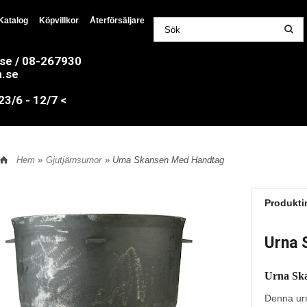
Katalog
Köpvillkor
Återförsäljare
.se / 08-267930
n.se
/6 - 12/7 <
Hem
»
Gjutjärnsurnor
» Urna Skansen Med Handtag
Produkti
Urna 
Urna Sk
Denna urn