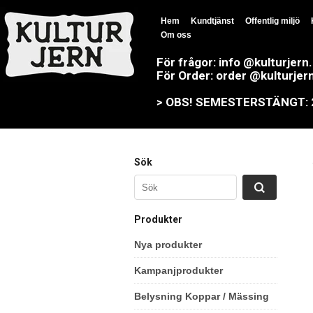
Hem
Kundtjänst
Offentlig miljö
Om oss
För frågor: info @kulturjern
För Order: order @kulturjer
> OBS! SEMESTERSTÄNGT: 23
Sök
Produkter
Nya produkter
Kampanjprodukter
Belysning Koppar / Mässing