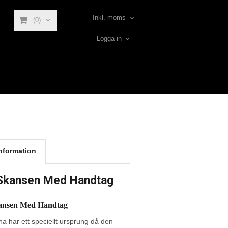
Inkl. moms
(0)
Logga in
nformation
Skansen Med Handtag
ansen Med Handtag
a har ett speciellt ursprung då den