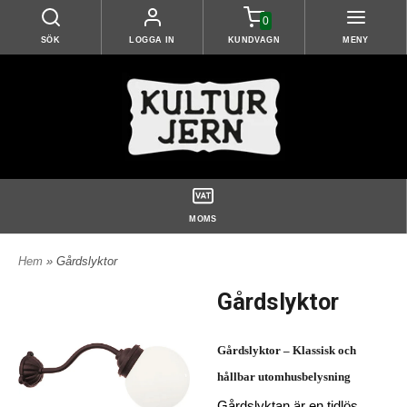
0
SÖK
LOGGA IN
KUNDVAGN
MENY
MOMS
Hem
» Gårdslyktor
Gårdslyktor
Gårdslyktor – Klassisk och
hållbar utomhusbelysning
Gårdslyktan är en tidlös