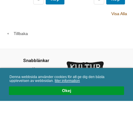
Visa Alla
Tillbaka
Snabblänkar
Hem
Kundtjänst
Denna webbsida använder cookies för att ge dig den bästa
upplevelsen av webbsidan.
Mer information
Offentlig miljö
Kulturjern © 2013
Katalog
Okej
info@kulturjern.se
Köpvillkor
Återförsäljare
Om oss
Mail:
info@kulturjern.se
| Tel: 08-26 79 30 | Org.nr: 556484-2234