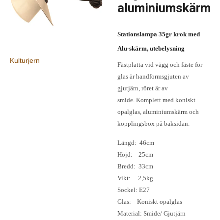
aluminiumskärm
Stationslampa 35gr krok med
Alu-skärm, utebelysning
Kulturjern
Fästplatta vid vägg och fäste för
glas är handformsgjuten av
gjutjärn, röret är av
smide.
Komplett med koniskt
opalglas, aluminiumskärm och
kopplingsbox på baksidan.
Längd: 46cm
Höjd: 25cm
Bredd: 33cm
Vikt: 2,5kg
Sockel: E27
Glas: Koniskt opalglas
Material: Smide/ Gjutjärn