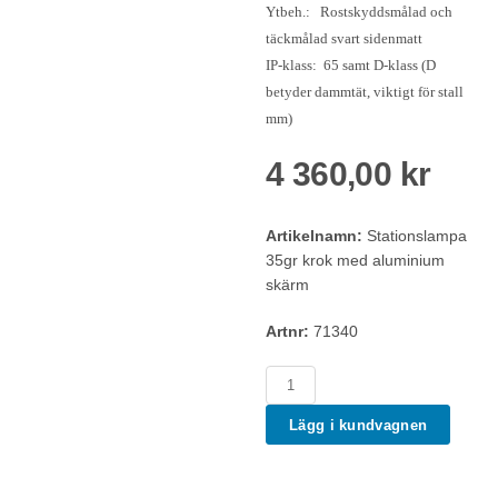
Ytbeh.: Rostskyddsmålad och
täckmålad svart sidenmatt
IP-klass: 65 samt D-klass (D
betyder dammtät, viktigt för stall
mm)
4 360,00 kr
Artikelnamn:
Stationslampa
35gr krok med aluminium
skärm
Artnr:
71340
Lägg i kundvagnen