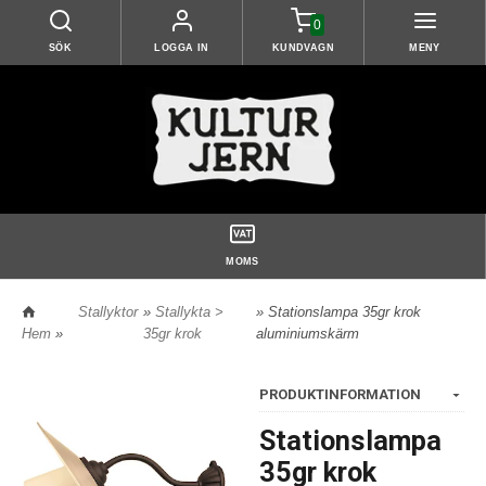
0
SÖK
LOGGA IN
KUNDVAGN
MENY
MOMS
Stallyktor
»
Stallykta >
» Stationslampa 35gr krok
Hem
»
35gr krok
aluminiumskärm
PRODUKTINFORMATION
Stationslampa
35gr krok