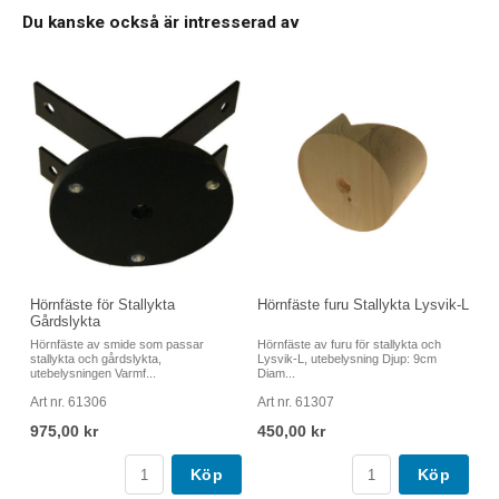
Du kanske också är intresserad av
Hörnfäste för Stallykta
Hörnfäste furu Stallykta Lysvik-L
Gårdslykta
Hörnfäste av smide som passar
Hörnfäste av furu för stallykta och
stallykta och gårdslykta,
Lysvik-L, utebelysning Djup: 9cm
utebelysningen Varmf...
Diam...
Art nr. 61306
Art nr. 61307
975,00 kr
450,00 kr
Köp
Köp