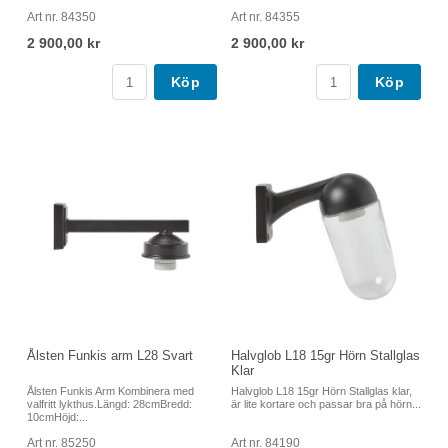
Art nr. 84350
Art nr. 84355
2 900,00 kr
2 900,00 kr
Köp
Köp
Ålsten Funkis arm L28 Svart
Halvglob L18 15gr Hörn Stallglas
Klar
Ålsten Funkis Arm Kombinera med
Halvglob L18 15gr Hörn Stallglas klar,
valfritt lykthus.Längd: 28cmBredd:
är lite kortare och passar bra på hörn...
10cmHöjd:...
Art nr. 85250
Art nr. 84190