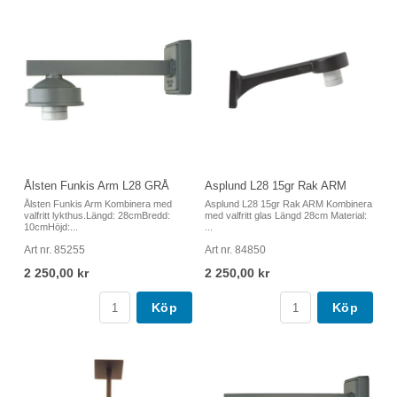
Ålsten Funkis Arm L28 GRÅ
Asplund L28 15gr Rak ARM
Ålsten Funkis Arm Kombinera med
Asplund L28 15gr Rak ARM Kombinera
valfritt lykthus.Längd: 28cmBredd:
med valfritt glas Längd 28cm Material:
10cmHöjd:...
...
Art nr. 85255
Art nr. 84850
2 250,00 kr
2 250,00 kr
Köp
Köp