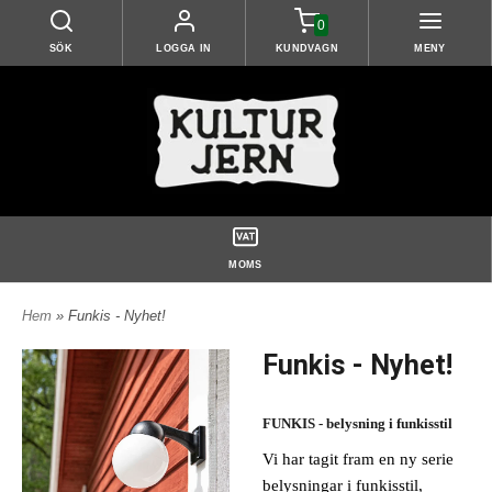
0
SÖK
LOGGA IN
KUNDVAGN
MENY
MOMS
Hem
» Funkis - Nyhet!
Funkis - Nyhet!
FUNKIS - belysning
i funkisstil
Vi har tagit fram en ny serie
belysningar i funkisstil,