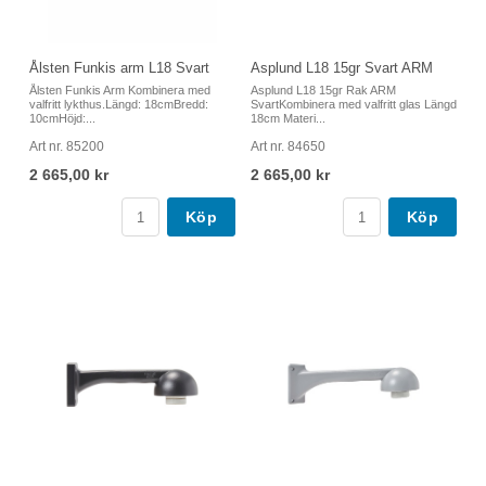
Ålsten Funkis arm L18 Svart
Asplund L18 15gr Svart ARM
Ålsten Funkis Arm Kombinera med
Asplund L18 15gr Rak ARM
valfritt lykthus.Längd: 18cmBredd:
SvartKombinera med valfritt glas Längd
10cmHöjd:...
18cm Materi...
Art nr. 85200
Art nr. 84650
2 665,00 kr
2 665,00 kr
Köp
Köp