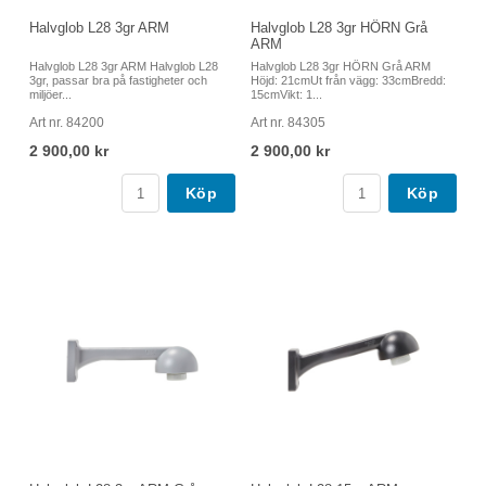
Halvglob L28 3gr ARM
Halvglob L28 3gr HÖRN Grå
ARM
Halvglob L28 3gr ARM Halvglob L28
Halvglob L28 3gr HÖRN Grå ARM
3gr, passar bra på fastigheter och
Höjd: 21cmUt från vägg: 33cmBredd:
miljöer...
15cmVikt: 1...
Art nr. 84200
Art nr. 84305
2 900,00 kr
2 900,00 kr
Köp
Köp