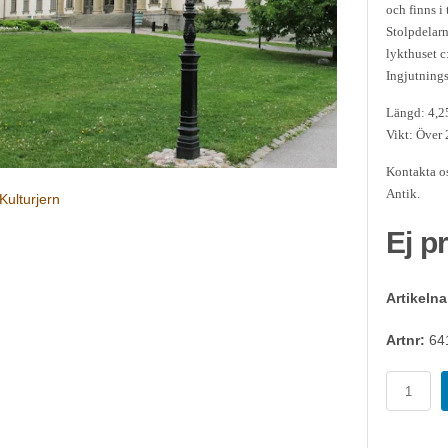
och finns i 
Stolpdelarn
lykthuset c
Ingjutnings
Längd: 4,2
Vikt: Över
Kontakta os
Antik.
Kulturjern
Ej p
Artikeln
Artnr:
64