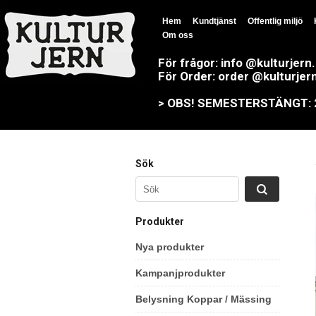
Hem
Kundtjänst
Offentlig miljö
Om oss
För frågor: info @kulturjern
För Order: order @kulturjer
> OBS! SEMESTERSTÄNGT: 23
Sök
Produkter
Nya produkter
Kampanjprodukter
Belysning Koppar / Mässing