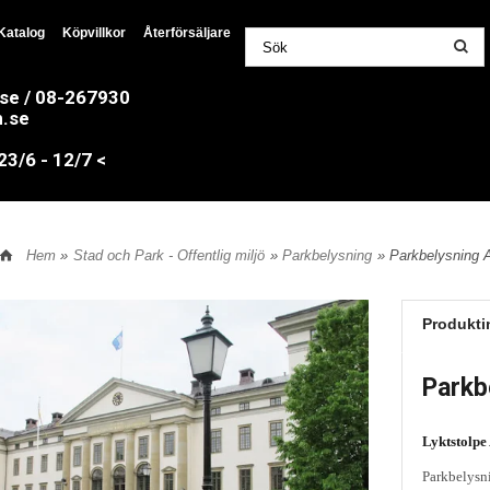
Katalog
Köpvillkor
Återförsäljare
.se / 08-267930
n.se
/6 - 12/7 <
Hem
»
Stad och Park - Offentlig miljö
»
Parkbelysning
» Parkbelysning A
Produkti
Parkb
Lyktstolpe
Parkbelysni