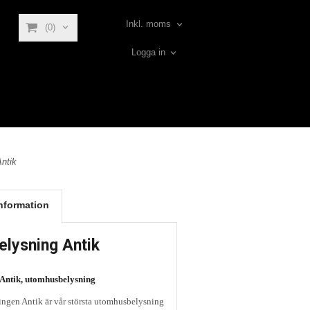
Inkl. moms
(0)
Logga in
ntik
nformation
elysning Antik
 Antik, utomhusbelysning
ngen Antik är vår största utomhusbelysning