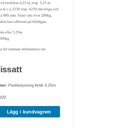
två storlekar 4,25 m, resp. 5,25 m.
a är c:a 3250 resp. 4250 mm höga och
:a 980 mm. Total vikt över 200kg.
don kan offereras på förfrågan.
5m eller 5,25m
 200kg
s för närmare information om
rissatt
amn:
Parkbelysning Antik 4,25m
100
Lägg i kundvagnen