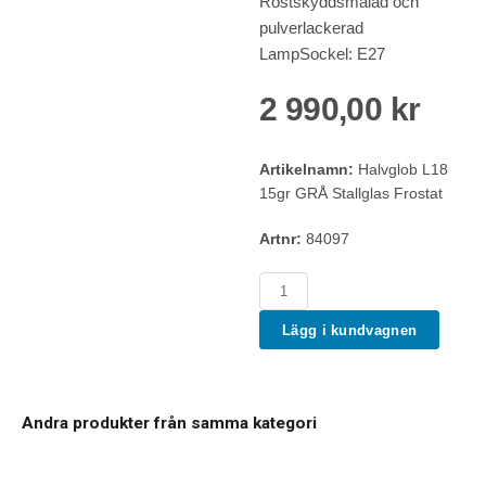
Rostskyddsmålad och
pulverlackerad
LampSockel: E27
2 990,00 kr
Artikelnamn:
Halvglob L18
15gr GRÅ Stallglas Frostat
Artnr:
84097
Lägg i kundvagnen
Andra produkter från samma kategori