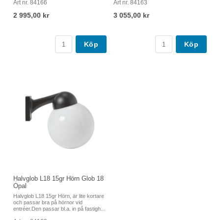
Art nr. 84166
Art nr. 84163
2 995,00 kr
3 055,00 kr
Köp
Köp
Halvglob L18 15gr Hörn Glob 18
Opal
Halvglob L18 15gr Hörn, är lite kortare
och passar bra på hörnor vid
entréer.Den passar bl.a. in på fastigh...