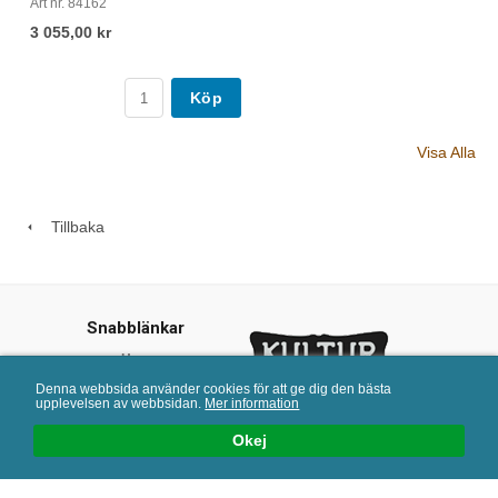
Art nr. 84162
3 055,00 kr
Köp
Visa Alla
Tillbaka
Snabblänkar
Hem
Kundtjänst
Denna webbsida använder cookies för att ge dig den bästa
upplevelsen av webbsidan.
Mer information
Offentlig miljö
Kulturjern © 2013
Katalog
Okej
info@kulturjern.se
Köpvillkor
Återförsäljare