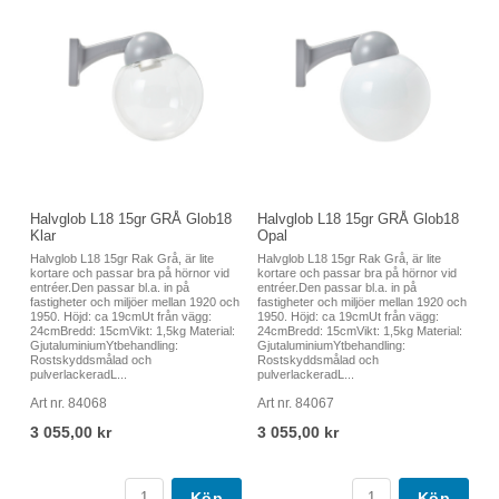
Halvglob L18 15gr GRÅ Glob18
Halvglob L18 15gr GRÅ Glob18
Klar
Opal
Halvglob L18 15gr Rak Grå, är lite
Halvglob L18 15gr Rak Grå, är lite
kortare och passar bra på hörnor vid
kortare och passar bra på hörnor vid
entréer.Den passar bl.a. in på
entréer.Den passar bl.a. in på
fastigheter och miljöer mellan 1920 och
fastigheter och miljöer mellan 1920 och
1950. Höjd: ca 19cmUt från vägg:
1950. Höjd: ca 19cmUt från vägg:
24cmBredd: 15cmVikt: 1,5kg Material:
24cmBredd: 15cmVikt: 1,5kg Material:
GjutaluminiumYtbehandling:
GjutaluminiumYtbehandling:
Rostskyddsmålad och
Rostskyddsmålad och
pulverlackeradL...
pulverlackeradL...
Art nr. 84068
Art nr. 84067
3 055,00 kr
3 055,00 kr
Köp
Köp