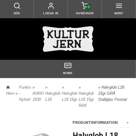
0
SÖK
LOGGA IN
KUNDVAGN
MENY
MOMS
Funkis
»
»
»
»
» Halvglob L18
Hem
»
-
ANNO
Halvglob
Halvglob
Halvglob
15gr GRÅ
Nyhet!
1930
L18
L18 15gr
L18 15gr
Stallglas Frostat
RAK
PRODUKTINFORMATION
Halvglob L18