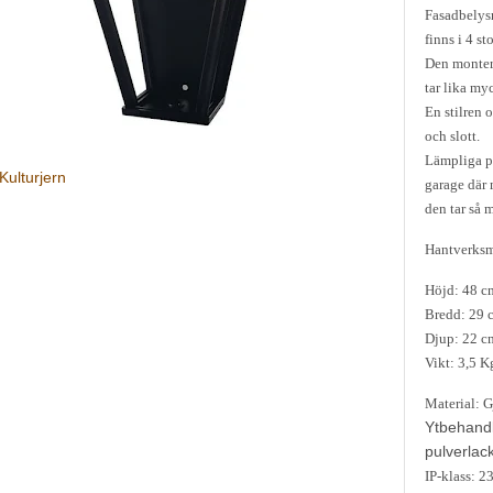
Fasadbelys
finns i 4 sto
Den montera
tar lika my
En stilren 
och slott.
Lämpliga pla
Kulturjern
garage där 
den tar så 
Hantverksmä
Höjd: 48 c
Bredd: 29 
Djup: 22 c
Vikt: 3,5 K
Material: 
Ytbehand
pulverlac
IP-klass: 2