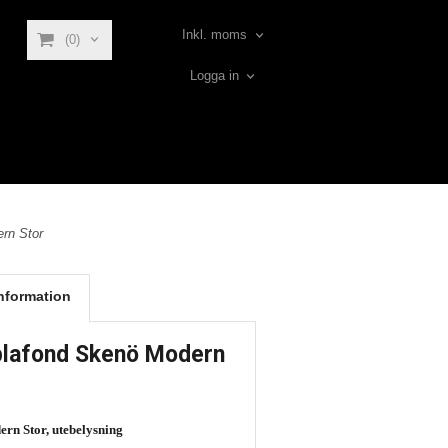
Inkl. moms
(0)
Logga in
rn Stor
nformation
lafond Skenö Modern
rn Stor, utebelysning