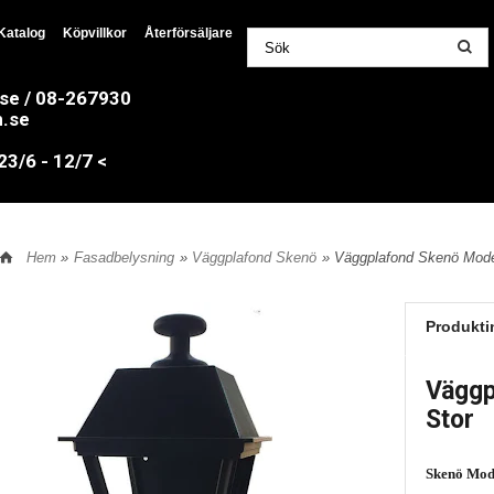
Katalog
Köpvillkor
Återförsäljare
.se / 08-267930
n.se
/6 - 12/7 <
Hem
»
Fasadbelysning
»
Väggplafond Skenö
» Väggplafond Skenö Mode
Produkti
Väggp
Stor
Skenö Mode