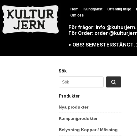
Hem
Kundtjänst
Offentlig miljö
Om oss
För frågor: info @kulturjern
För Order: order @kulturjer
> OBS! SEMESTERSTÄNGT: 23
Sök
Produkter
Nya produkter
Kampanjprodukter
Belysning Koppar / Mässing