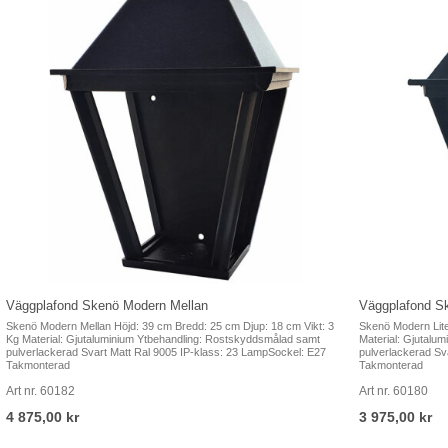
Väggplafond Skenö Modern Mellan
Väggplafond S
Skenö Modern Mellan Höjd: 39 cm Bredd: 25 cm Djup: 18 cm Vikt: 3
Skenö Modern Lite
Kg Material: Gjutaluminium Ytbehandling: Rostskyddsmålad samt
Material: Gjutalu
pulverlackerad Svart Matt Ral 9005 IP-klass: 23 LampSockel: E27
pulverlackerad Sv
Takmonterad
Takmonterad
Art nr. 60182
Art nr. 60180
4 875,00 kr
3 975,00 kr