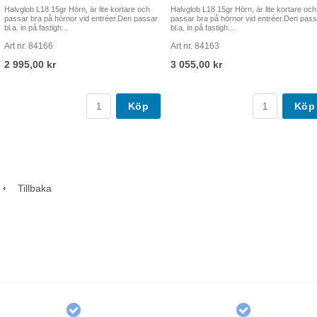
Halvglob L18 15gr Hörn, är lite kortare och
Halvglob L18 15gr Hörn, är lite kortare och
passar bra på hörnor vid entréer.Den passar
passar bra på hörnor vid entréer.Den pass
bl.a. in på fastigh...
bl.a. in på fastigh...
Art nr. 84166
Art nr. 84163
2 995,00 kr
3 055,00 kr
Köp
Köp
Tillbaka