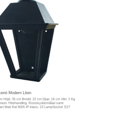
kenö Modern Liten
n Höjd: 35 cm Bredd: 22 cm Djup: 16 cm Vikt: 2 Kg
minium Ytbehandling: Rostskyddsmålad samt
art Matt Ral 9005 IP-klass: 23 LampSockel: E27