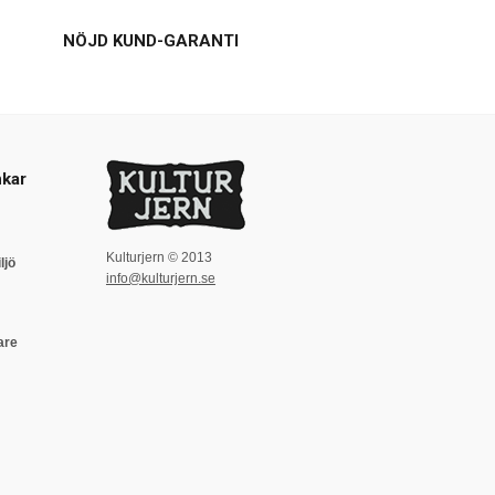
NÖJD KUND-GARANTI
kar
Kulturjern © 2013
ljö
info@kulturjern.se
are