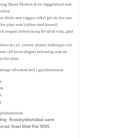
ning Skenö Modern är en väggplafond som
rlekar.
s direkt mot väggen vilket gör att den inte
cket plats som lykthus med konsoll.
och elegant utebelysning för såväl villa, gård
tser är t.ex. entreér, altaner, balkonger och
man vill ha en elegant belysning utan att
mycket plats.
ssigt tillverkad helt i gjutaluminium
m
cm
m
g
Gjutaluminium
ling: Rostskyddsmålad samt
kerad Svart Matt Ral 9005
3