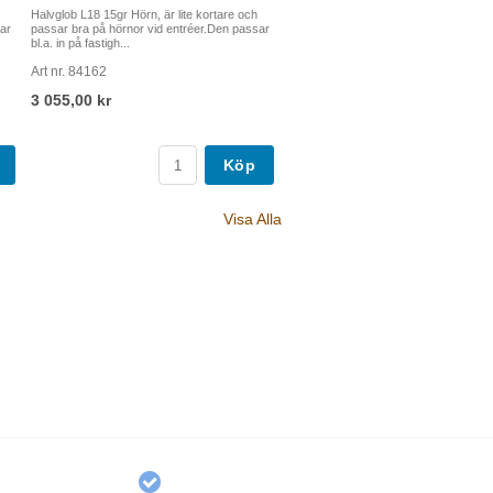
Halvglob L18 15gr Hörn, är lite kortare och
ar
passar bra på hörnor vid entréer.Den passar
bl.a. in på fastigh...
Art nr. 84162
3 055,00 kr
Köp
Visa Alla