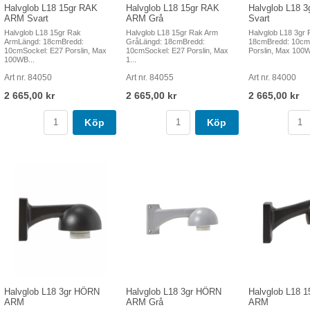
Halvglob L18 15gr RAK
Halvglob L18 15gr RAK
Halvglob L18 
ARM Svart
ARM Grå
Svart
Halvglob L18 15gr Rak
Halvglob L18 15gr Rak Arm
Halvglob L18 3gr
ArmLängd: 18cmBredd:
GråLängd: 18cmBredd:
18cmBredd: 10cm
10cmSockel: E27 Porslin, Max
10cmSockel: E27 Porslin, Max
Porslin, Max 100W
100WB...
1...
Art nr. 84050
Art nr. 84055
Art nr. 84000
2 665,00 kr
2 665,00 kr
2 665,00 kr
Köp
Köp
Halvglob L18 3gr HÖRN
Halvglob L18 3gr HÖRN
Halvglob L18 
ARM
ARM Grå
ARM