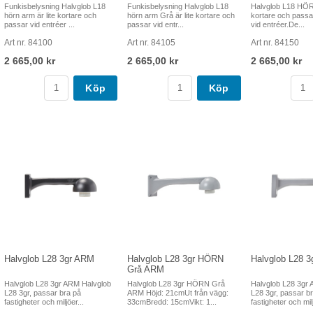
Funkisbelysning Halvglob L18
Funkisbelysning Halvglob L18
Halvglob L18 HÖR
hörn arm är lite kortare och
hörn arm Grå är lite kortare och
kortare och passa
passar vid entréer ...
passar vid entr...
vid entréer.De...
Art nr. 84100
Art nr. 84105
Art nr. 84150
2 665,00 kr
2 665,00 kr
2 665,00 kr
Köp
Köp
Halvglob L28 3gr ARM
Halvglob L28 3gr HÖRN
Halvglob L28 
Grå ARM
Halvglob L28 3gr ARM Halvglob
Halvglob L28 3gr HÖRN Grå
Halvglob L28 3gr
L28 3gr, passar bra på
ARM Höjd: 21cmUt från vägg:
L28 3gr, passar b
fastigheter och miljöer...
33cmBredd: 15cmVikt: 1...
fastigheter och milj