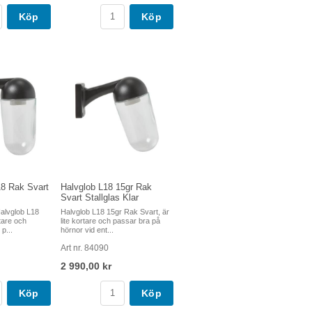
Köp
Köp
18 Rak Svart
Halvglob L18 15gr Rak
Svart Stallglas Klar
alvglob L18
Halvglob L18 15gr Rak Svart, är
tare och
lite kortare och passar bra på
p...
hörnor vid ent...
Art nr. 84090
2 990,00 kr
Köp
Köp