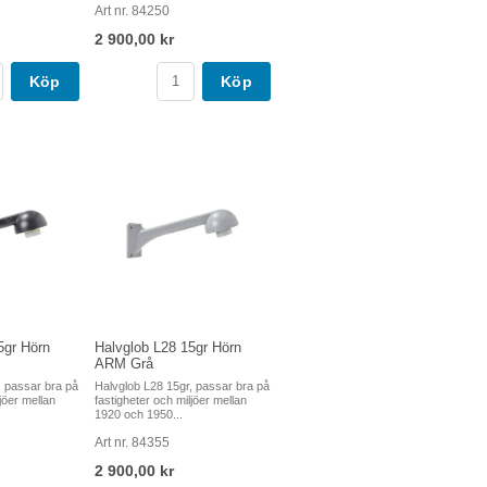
Art nr. 84250
2 900,00 kr
Köp
Köp
5gr Hörn
Halvglob L28 15gr Hörn
ARM Grå
, passar bra på
Halvglob L28 15gr, passar bra på
jöer mellan
fastigheter och miljöer mellan
1920 och 1950...
Art nr. 84355
2 900,00 kr