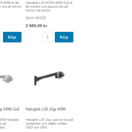
N ARM är lite
Halvglob L18 HÖRN ARM Grå är
r bra på hörnor
lite kortare och passar bra på
hörnor vid entrée...
Art nr. 84155
2 665,00 kr
Köp
Köp
3gr ARM Grå
Halvglob L28 15gr ARM
 ARM Halvglob
Halvglob L28 15gr, passar bra på
ra på
fastigheter och miljöer mellan
öer...
1920 och 1950...