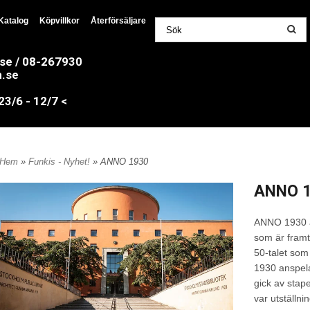
Katalog
Köpvillkor
Återförsäljare
.se / 08-267930
n.se
/6 - 12/7 <
Hem
»
Funkis - Nyhet!
» ANNO 1930
ANNO 1
ANNO 1930 är
som är framt
50-talet som 
1930 anspela
gick av stap
var utställnin