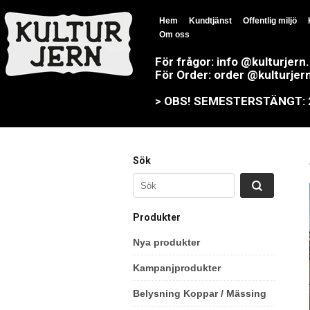
Hem
Kundtjänst
Offentlig miljö
Om oss
För frågor: info @kulturjern
För Order: order @kulturjer
> OBS! SEMESTERSTÄNGT: 23
Sök
Produkter
Nya produkter
Kampanjprodukter
Belysning Koppar / Mässing