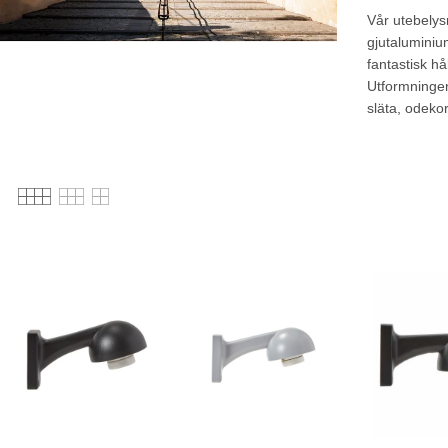
Vår utebelys
gjutaluminiu
fantastisk hå
Utformningen 
släta, odeko