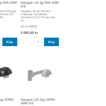
3gr RAK ARM
Halvglob L18 3gr RAK ARM
Grå
 Rak ArmLängd:
Halvglob L18 3gr Rak Arm
Sockel: E27
GråLängd: 18cmBredd:
Br...
10cmSockel: E27 Porslin, Max
10...
Art nr. 84005
2 665,00 kr
Köp
Köp
15gr HÖRN
Halvglob L18 15gr HÖRN
ARM Grå