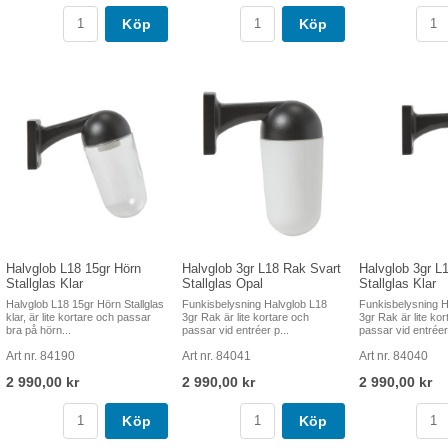
Köp
Köp
Halvglob L18 15gr Hörn
Halvglob 3gr L18 Rak Svart
Halvglob 3gr L
Stallglas Klar
Stallglas Opal
Stallglas Klar
Halvglob L18 15gr Hörn Stallglas
Funkisbelysning Halvglob L18
Funkisbelysning H
klar, är lite kortare och passar
3gr Rak är lite kortare och
3gr Rak är lite kor
bra på hörn...
passar vid entréer p...
passar vid entréer 
Art nr. 84190
Art nr. 84041
Art nr. 84040
2 990,00 kr
2 990,00 kr
2 990,00 kr
Köp
Köp