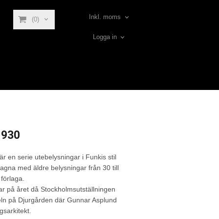
Inkl. moms
(0)
Logga in
930
 en serie utebelysningar i Funkis stil
agna med äldre belysningar från 30 till
förlaga.
r på året då Stockholmsutställningen
eln på Djurgården där Gunnar Asplund
gsarkitekt.