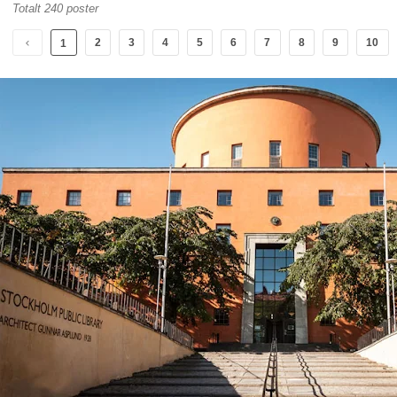
Totalt 240 poster
2
3
4
5
6
7
8
9
10
1