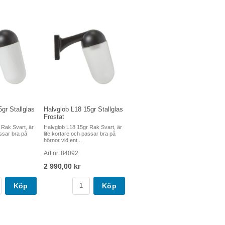
gr Stallglas
Halvglob L18 15gr Stallglas
Frostat
 Rak Svart, är
Halvglob L18 15gr Rak Svart, är
assar bra på
lite kortare och passar bra på
hörnor vid ent...
Art nr. 84092
2 990,00 kr
Köp
Köp