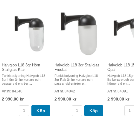
Halvglob L18 3gr Hörn
Halvglob L18 3gr Stallglas
Halvglob L18 15
Stallglas Klar
Frostat
Opal
Funkisbelysning Halvglob L18
Funkisbelysning Halvglob L18
Halvglob L18 15gr
3gr hörn är lite kortare och
3gr Rak är lite kortare och
lite kortare och p
passar vid entréer ...
passar vid entréer p...
hörnor vid ent...
Art nr. 84140
Art nr. 84042
Art nr. 84091
2 990,00 kr
2 990,00 kr
2 990,00 kr
Köp
Köp