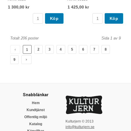
1 300,00 kr
1 425,00 kr
Köp
Köp
Totalt 206 poster
Sida 1 av 9
2
3
4
5
6
7
8
1
9
Snabblänkar
Hem
Kundtjänst
Offentlig miljö
Kulturjern © 2013
Katalog
info@kulturjern.se