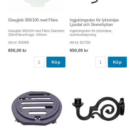
Glasglob 300/100 med Fläns
Ingjutningsdon för lyktstolpe
Ljusdal och Skenshyttan
Glasglob 300/100 med Fläns Diameter:
Ingjutningsdon för lyktstolpar,
300mFläns/Krage: 100mm
utomhusbelysning
Art nr. 60089
Art nr. 62700
850,00 kr
950,00 kr
Köp
Köp