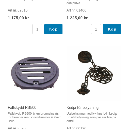
och pulve...
Art nr. 62810
Art nr. 61406
1 175,00 kr
1 225,00 kr
Köp
Köp
Fallskydd RB500
Kedja för belysning
Fallskydd RB500 är en brunnsinsats
Utebelysning med lykthus L4 i kedja.
för brunnar med innerdiameter 400mm.
En utebelysning som passar bra på
Brun...
entré...
Art nr. 8520
Art nr. 60120