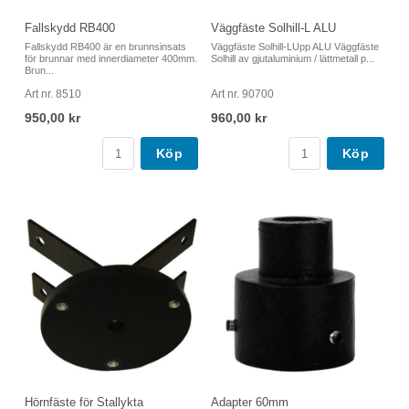
Fallskydd RB400
Väggfäste Solhill-L ALU
Fallskydd RB400 är en brunnsinsats
Väggfäste Solhill-LUpp ALU Väggfäste
för brunnar med innerdiameter 400mm.
Solhill av gjutaluminium / lättmetall p...
Brun...
Art nr. 8510
Art nr. 90700
950,00 kr
960,00 kr
Köp
Köp
Hörnfäste för Stallykta
Adapter 60mm