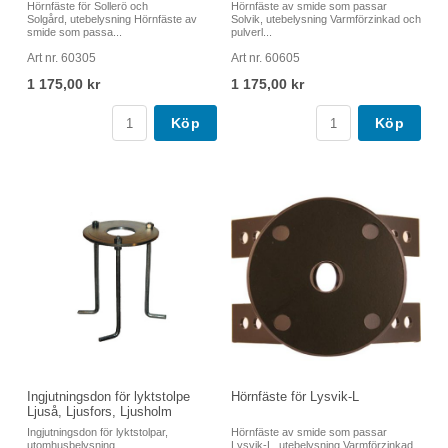
Hörnfäste för Sollerö och
Hörnfäste av smide som passar
Solgård, utebelysning Hörnfäste av
Solvik, utebelysning Varmförzinkad och
smide som passa...
pulverl...
Art nr. 60305
Art nr. 60605
1 175,00 kr
1 175,00 kr
Köp
Köp
Ingjutningsdon för lyktstolpe
Hörnfäste för Lysvik-L
Ljuså, Ljusfors, Ljusholm
Ingjutningsdon för lyktstolpar,
Hörnfäste av smide som passar
utomhusbelysning
Lysvik-L, utebelysning Varmförzinkad