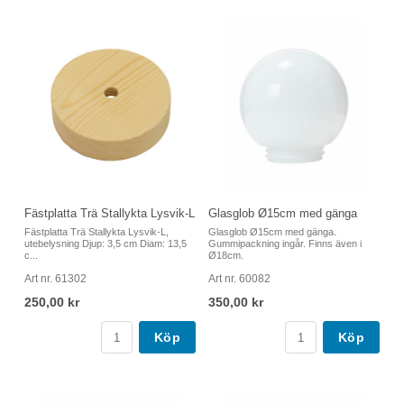
Fästplatta Trä Stallykta Lysvik-L
Glasglob Ø15cm med gänga
Fästplatta Trä Stallykta Lysvik-L,
Glasglob Ø15cm med gänga.
utebelysning Djup: 3,5 cm Diam: 13,5
Gummipackning ingår. Finns även i
c...
Ø18cm.
Art nr. 61302
Art nr. 60082
250,00 kr
350,00 kr
Köp
Köp