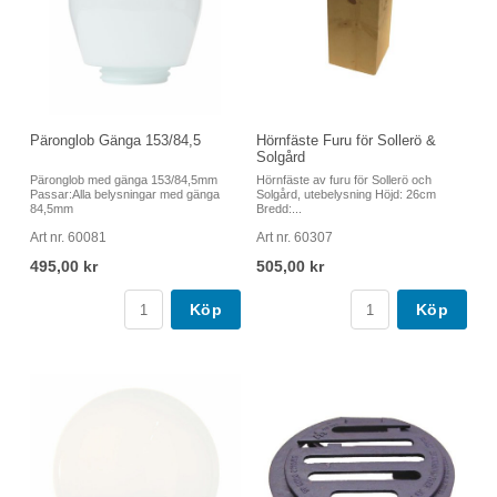
Päronglob Gänga 153/84,5
Hörnfäste Furu för Sollerö &
Solgård
Päronglob med gänga 153/84,5mm
Hörnfäste av furu för Sollerö och
Passar:Alla belysningar med gänga
Solgård, utebelysning Höjd: 26cm
84,5mm
Bredd:...
Art nr. 60081
Art nr. 60307
495,00 kr
505,00 kr
Köp
Köp