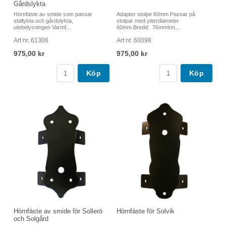
Gårdslykta
Hörnfäste av smide som passar
Adapter stolpe 60mm Passar på
stallykta och gårdslykta,
stolpar med ytterdiameter
utebelysningen Varmf...
60mm.Bredd: 76mmInn...
Art nr. 61306
Art nr. 60098
975,00 kr
975,00 kr
Köp
Köp
Hörnfäste av smide för Sollerö
Hörnfäste för Solvik
och Solgård