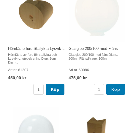
Hörnfäste furu Stallykta Lysvik-L
Glasglob 200/100 med Fläns
Hörnfäste av furu för stallykta och
Glasglob 200/100 med flänsDiam.:
Lysvik-L, utebelysning Djup: 9cm
200mmFläns/Krage: 100mm
Diam...
Art nr. 61307
Art nr. 60086
450,00 kr
475,00 kr
Köp
Köp