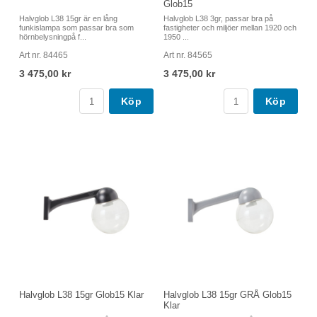
Glob15
Halvglob L38 15gr är en lång
Halvglob L38 3gr, passar bra på
funkislampa som passar bra som
fastigheter och miljöer mellan 1920 och
hörnbelysningpå f...
1950 ...
Art nr. 84465
Art nr. 84565
3 475,00 kr
3 475,00 kr
Köp
Köp
Halvglob L38 15gr Glob15 Klar
Halvglob L38 15gr GRÅ Glob15
Klar