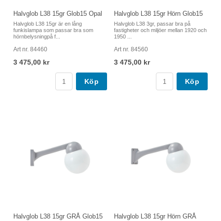
Halvglob L38 15gr Glob15 Opal
Halvglob L38 15gr Hörn Glob15
Halvglob L38 15gr är en lång
Halvglob L38 3gr, passar bra på
funkislampa som passar bra som
fastigheter och miljöer mellan 1920 och
hörnbelysningpå f...
1950 ...
Art nr. 84460
Art nr. 84560
3 475,00 kr
3 475,00 kr
Köp
Köp
Halvglob L38 15gr GRÅ Glob15
Halvglob L38 15gr Hörn GRÅ