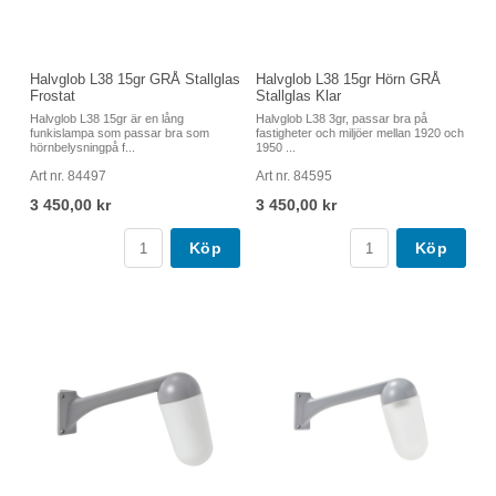
Halvglob L38 15gr GRÅ Stallglas
Halvglob L38 15gr Hörn GRÅ
Frostat
Stallglas Klar
Halvglob L38 15gr är en lång
Halvglob L38 3gr, passar bra på
funkislampa som passar bra som
fastigheter och miljöer mellan 1920 och
hörnbelysningpå f...
1950 ...
Art nr. 84497
Art nr. 84595
3 450,00 kr
3 450,00 kr
Köp
Köp