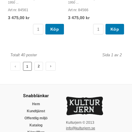
1950 ...
1950 ...
Art nr. 84561
Art nr. 84566
3 475,00 kr
3 475,00 kr
Köp
Köp
Totalt 40 poster
Sida 1 av 2
2
1
Snabblänkar
Hem
Kundtjänst
Offentlig miljö
Kulturjern © 2013
Katalog
info@kulturjern.se