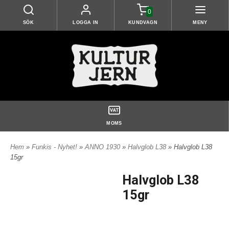
0
SÖK
LOGGA IN
KUNDVAGN
MENY
MOMS
Hem
»
Funkis - Nyhet!
»
ANNO 1930
»
Halvglob L38
» Halvglob L38
15gr
Halvglob L38
15gr