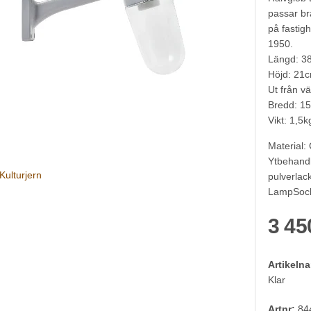
passar br
på fastig
1950.
Längd: 3
Höjd: 21
Ut från v
Bredd: 1
Vikt: 1,5k
Material:
Ytbehand
Kulturjern
pulverlac
LampSock
3 45
Artikeln
Klar
Artnr:
84