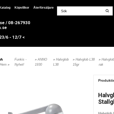
Katalog
Köpvillkor
Återförsäljare
.se / 08-267930
n.se
/6 - 12/7 <
Funkis -
»
ANNO
»
Halvglob
»
Halvglob L38
»
Halvglob
Hem
»
Nyhet!
1930
L38
15gr
rak
Produkti
Halvg
Stallg
Halvglob 