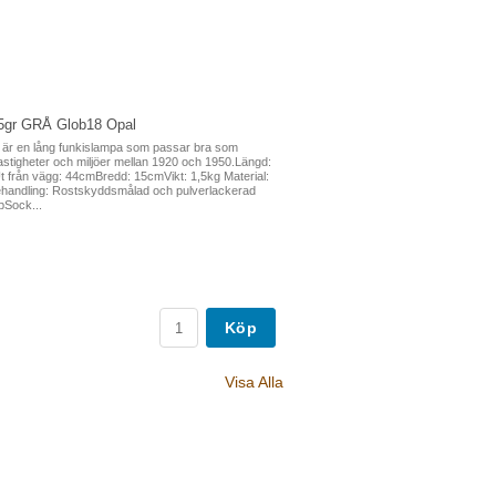
15gr GRÅ Glob18 Opal
 är en lång funkislampa som passar bra som
astigheter och miljöer mellan 1920 och 1950.Längd:
från vägg: 44cmBredd: 15cmVikt: 1,5kg Material:
handling: Rostskyddsmålad och pulverlackerad
pSock...
Köp
Visa Alla