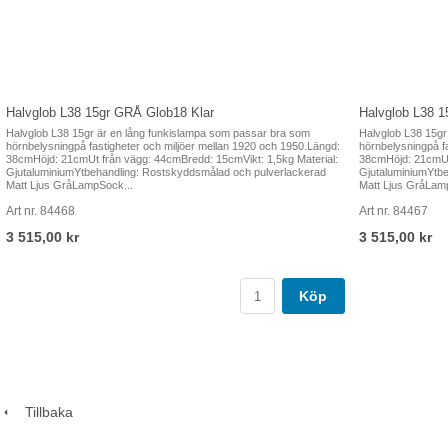
Halvglob L38 15gr GRÅ Glob18 Klar
Halvglob L38 
Halvglob L38 15gr är en lång funkislampa som passar bra som
Halvglob L38 15gr
hörnbelysningpå fastigheter och miljöer mellan 1920 och 1950.Längd:
hörnbelysningpå f
38cmHöjd: 21cmUt från vägg: 44cmBredd: 15cmVikt: 1,5kg Material:
38cmHöjd: 21cmUt 
GjutaluminiumYtbehandling: Rostskyddsmålad och pulverlackerad
GjutaluminiumYtbe
Matt Ljus GråLampSock...
Matt Ljus GråLam
Art nr. 84468
Art nr. 84467
3 515,00 kr
3 515,00 kr
Köp
Tillbaka