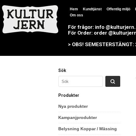
Hem
Kundtjänst
Offentlig miljö
Om oss
För frågor: info @kulturjern
För Order: order @kulturjer
> OBS! SEMESTERSTÄNGT: 23
Sök
Produkter
Nya produkter
Kampanjprodukter
Belysning Koppar / Mässing