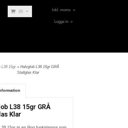
Inkl. moms
(0)
Logga in
 L38 15gr
» Halvglob L38 15gr GRÅ
Stallglas Klar
nformation
lob L38 15gr GRÅ
las Klar
L38 15gr är en lång funkislampa som