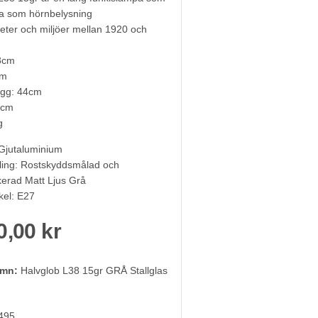
a som hörnbelysning
heter och miljöer mellan 1920 och
8cm
cm
ägg: 44cm
5cm
g
 Gjutaluminium
ling: Rostskyddsmålad och
kerad Matt Ljus Grå
el: E27
0,00 kr
amn:
Halvglob L38 15gr GRÅ Stallglas
495