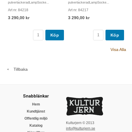
pulverlackeradLampSocke...
pulverlackeradLampSocke...
Art nr. 84218
Art nr. 84217
3 290,00 kr
3 290,00 kr
Köp
Köp
Visa Alla
Tillbaka
Snabblänkar
Hem
Kundtjänst
Offentlig miljö
Kulturjern © 2013
Katalog
info@kulturjern.se