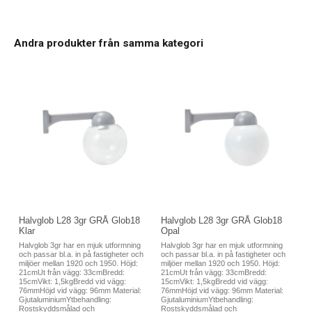
Andra produkter från samma kategori
Halvglob L28 3gr GRÅ Glob18
Halvglob L28 3gr GRÅ Glob18
Klar
Opal
Halvglob 3gr har en mjuk utformning
Halvglob 3gr har en mjuk utformning
och passar bl.a. in på fastigheter och
och passar bl.a. in på fastigheter och
miljöer mellan 1920 och 1950. Höjd:
miljöer mellan 1920 och 1950. Höjd:
21cmUt från vägg: 33cmBredd:
21cmUt från vägg: 33cmBredd:
15cmVikt: 1,5kgBredd vid vägg:
15cmVikt: 1,5kgBredd vid vägg:
76mmHöjd vid vägg: 96mm Material:
76mmHöjd vid vägg: 96mm Material:
GjutaluminiumYtbehandling:
GjutaluminiumYtbehandling:
Rostskyddsmålad och
Rostskyddsmålad och