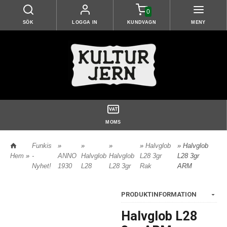
0
SÖK
LOGGA IN
KUNDVAGN
MENY
MOMS
Funkis
»
»
»
»
Halvglob
» Halvglob
Hem
»
-
ANNO
Halvglob
Halvglob
L28 3gr
L28 3gr
Nyhet!
1930
L28
L28 3gr
Rak
ARM
PRODUKTINFORMATION
Halvglob L28