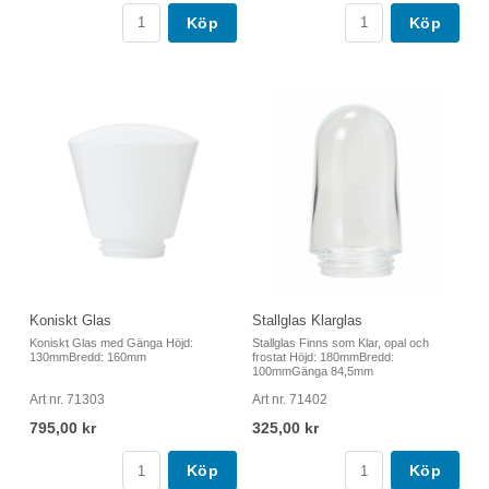
Köp
Köp
Koniskt Glas
Stallglas Klarglas
Koniskt Glas med Gänga Höjd:
Stallglas Finns som Klar, opal och
130mmBredd: 160mm
frostat Höjd: 180mmBredd:
100mmGänga 84,5mm
Art nr. 71303
Art nr. 71402
795,00 kr
325,00 kr
Köp
Köp