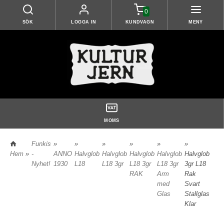
0
SÖK
LOGGA IN
KUNDVAGN
MENY
MOMS
Funkis
»
»
»
»
»
»
Hem
»
-
ANNO
Halvglob
Halvglob
Halvglob
Halvglob
Halvglob
Nyhet!
1930
L18
L18 3gr
L18 3gr
L18 3gr
3gr L18
RAK
Arm
Rak
med
Svart
Glas
Stallglas
Klar