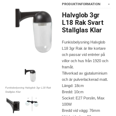
PRODUKTINFORMATION
Halvglob 3gr
L18 Rak Svart
Stallglas Klar
Funkisbelysning Halvglob
L18 3gr Rak är lite kortare
och passar vid entréer på
villor och hus från 1920 och
framåt.
Tillverkad av gjutaluminium
och är pulverlackerad matt.
Längd: 18cm
Funkisbelysning Halvglob 3gr L18 Rak
Bredd: 10cm
Stallglas Klar
Sockel: E27 Porslin, Max
100W
Bredd vid vägg: 76mm