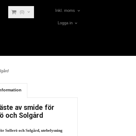
Inkl. moms
(0)
Logga in
lgård
nformation
äste av smide för
rö och Solgård
för Sollerö och Solgård, utebelysning