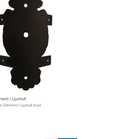
erö / Ljushult
r Glimmerö / Ljushult Svart