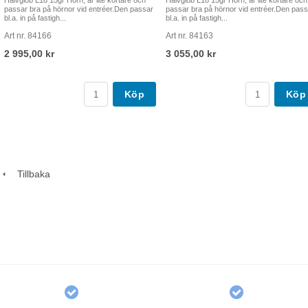
Halvglob L18 15gr Hörn, är lite kortare och
Halvglob L18 15gr Hörn, är lite kortare och
passar bra på hörnor vid entréer.Den passar
passar bra på hörnor vid entréer.Den pass
bl.a. in på fastigh...
bl.a. in på fastigh...
Art nr. 84166
Art nr. 84163
2 995,00 kr
3 055,00 kr
Köp
Köp
Tillbaka