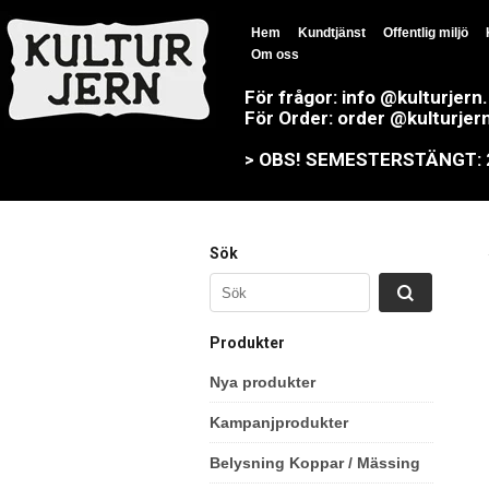
Hem
Kundtjänst
Offentlig miljö
Om oss
För frågor: info @kulturjern
För Order: order @kulturjer
> OBS! SEMESTERSTÄNGT: 23
Sök
Produkter
Nya produkter
Kampanjprodukter
Belysning Koppar / Mässing