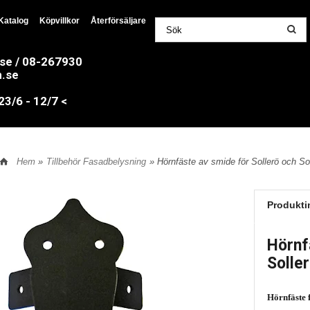
Katalog
Köpvillkor
Återförsäljare
.se / 08-267930
n.se
/6 - 12/7 <
Hem
»
Tillbehör Fasadbelysning
» Hörnfäste av smide för Sollerö och So
Produkti
Hörnf
Solle
Hörnfäste 