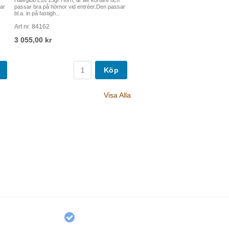
Halvglob L18 15gr Hörn, är lite kortare och
ar
passar bra på hörnor vid entréer.Den passar
bl.a. in på fastigh...
Art nr. 84162
3 055,00 kr
Köp
Visa Alla