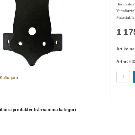
Hörnfäste a
Varmförzink
Material: S
1 17
Artikeln
Artnr:
60
Kulturjern
Andra produkter från samma kategori