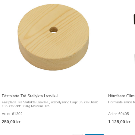
Fästplatta Trä Stallykta Lysvik-L
Hörnfäste Glimm
Fästplatta Trä Stallykta Lysvik-L, utebelysning Djup: 3,5 cm Diam:
Hörnfäste smide fö
13,5 cm Vikt: 0,2Kg Material: Trä
Art nr. 61302
Art nr. 60405
250,00 kr
1 125,00 kr