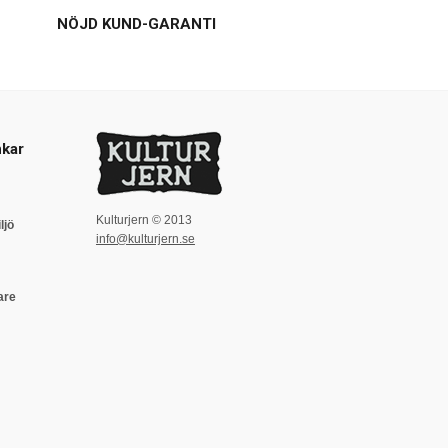
NÖJD KUND-GARANTI
kar
Kulturjern © 2013
ljö
info@kulturjern.se
are