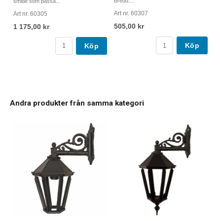
Bredd:...
smide som passa...
Art nr. 60307
Art nr. 60305
505,00 kr
1 175,00 kr
Köp
Köp
Andra produkter från samma kategori