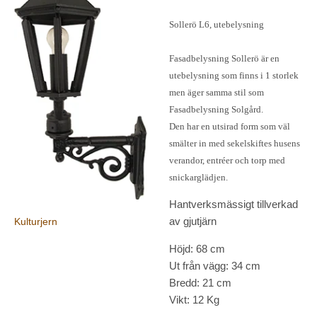
Sollerö L6, utebelysning
Fasadbelysning Sollerö är en
utebelysning som finns i 1 storlek
men äger samma stil som
Fasadbelysning Solgård.
Den har en utsirad form som väl
smälter in med sekelskiftes husens
verandor, entréer och torp med
snickarglädjen.
Hantverksmässigt tillverkad
av gjutjärn
Kulturjern
Höjd: 68 cm
Ut från vägg: 34 cm
Bredd: 21 cm
Vikt: 12 Kg