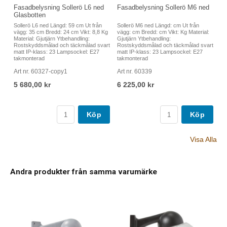
Fasadbelysning Sollerö L6 ned
Fasadbelysning Sollerö M6 ned
Glasbotten
Sollerö L6 ned Längd: 59 cm Ut från
Sollerö M6 ned Längd: cm Ut från
vägg: 35 cm Bredd: 24 cm Vikt: 8,8 Kg
vägg: cm Bredd: cm Vikt: Kg Material:
Material: Gjutjärn Ytbehandling:
Gjutjärn Ytbehandling:
Rostskyddsmålad och täckmålad svart
Rostskyddsmålad och täckmålad svart
matt IP-klass: 23 Lampsockel: E27
matt IP-klass: 23 Lampsockel: E27
takmonterad
takmonterad
Art nr. 60327-copy1
Art nr. 60339
5 680,00 kr
6 225,00 kr
Köp
Köp
Visa Alla
Andra produkter från samma varumärke