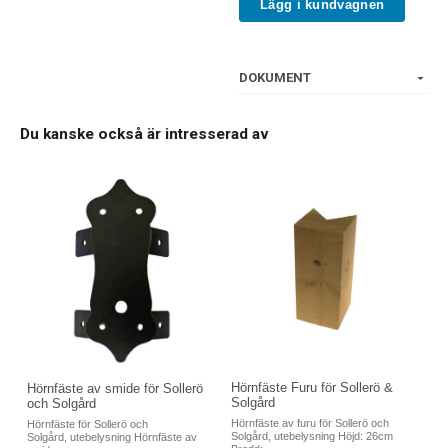
Lägg i kundvagnen
DOKUMENT
Du kanske också är intresserad av
Hörnfäste Furu för Sollerö &
Hörnfäste av smide för Sollerö
Solgård
och Solgård
Hörnfäste av furu för Sollerö och
Hörnfäste för Sollerö och
Solgård, utebelysning Höjd: 26cm
Solgård, utebelysning Hörnfäste av