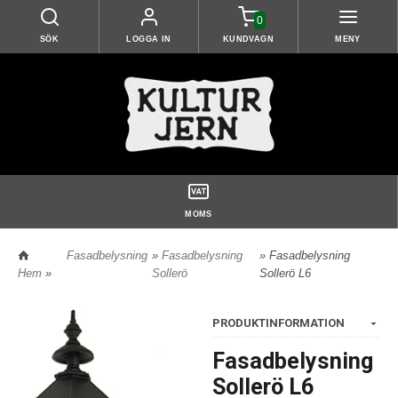
0
SÖK
LOGGA IN
KUNDVAGN
MENY
MOMS
Fasadbelysning
»
Fasadbelysning
» Fasadbelysning
Hem
»
Sollerö
Sollerö L6
PRODUKTINFORMATION
Fasadbelysning
Sollerö L6