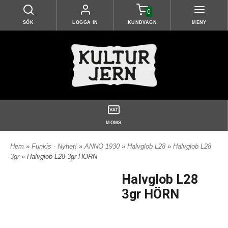
0
SÖK
LOGGA IN
KUNDVAGN
MENY
MOMS
Hem
»
Funkis - Nyhet!
»
ANNO 1930
»
Halvglob L28
»
Halvglob L28
3gr
» Halvglob L28 3gr HÖRN
Halvglob L28
3gr HÖRN