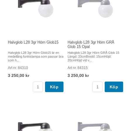
Halvglob L28 3gr Hörn Glob15
Halvglob L28 3gr Hörn GRÅ
Glob 15 Opal
Halvglob L28 3gr Hörn Glob15 är en
Halvglob L28 3gr Hörn GRÅ Glob 15
medellång funkislampa som passar bra
Längd: 33cmBredd: 15cmHöjd:
som h...
20cmHöjd vid v...
Art nr. 84310
Art nr. 84315
3 250,00 kr
3 250,00 kr
Köp
Köp