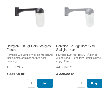
Halvglob L28 3gr Hörn Stallglas
Halvglob L28 3gr Hörn GRÅ
Frostat
Stallglas Klar
Halvglob L28 3gr Hörn är en medellång
Halvglob L28 3gr Hörn GRÅ Längd:
funkislampa som passar bra som
33cmBredd: 15cmHöjd: 20cmHöjd vid
hörnbely...
vägg: 96m...
Art nr. 84342
Art nr. 84345
3 225,00 kr
3 225,00 kr
Köp
Köp