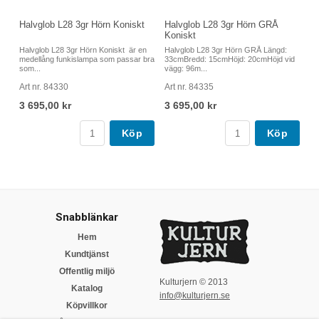
Halvglob L28 3gr Hörn Koniskt
Halvglob L28 3gr Hörn GRÅ
Koniskt
Halvglob L28 3gr Hörn Koniskt är en
Halvglob L28 3gr Hörn GRÅ Längd:
medellång funkislampa som passar bra
33cmBredd: 15cmHöjd: 20cmHöjd vid
som...
vägg: 96m...
Art nr. 84330
Art nr. 84335
3 695,00 kr
3 695,00 kr
Köp
Köp
Snabblänkar
Hem
Kundtjänst
Offentlig miljö
Kulturjern © 2013
Katalog
info@kulturjern.se
Köpvillkor