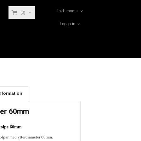
Inkl. moms
(0)
Logga in
nformation
ter 60mm
tolpe 60mm
tolpar med ytterdiameter 60mm.