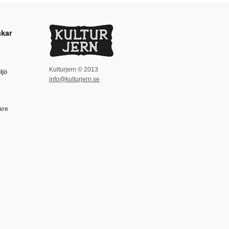
kar
Kulturjern © 2013
ljö
info@kulturjern.se
are