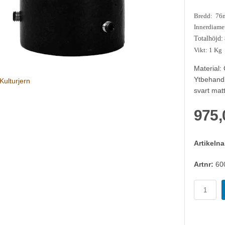
Bredd: 7
Innerdiamet
Totalhöjd
:
Vikt: 1 Kg
Material: 
Ytbehand
Kulturjern
svart mat
975,
Artikeln
Artnr:
60