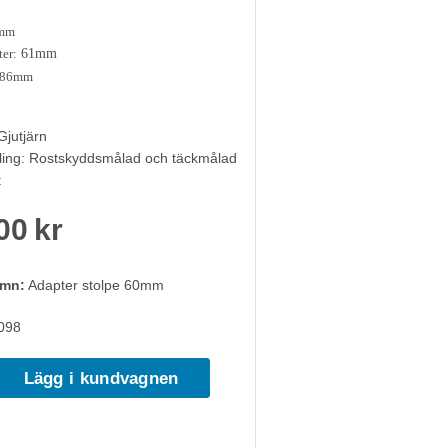
6mm
er:
61mm
86mm
Gjutjärn
ling: Rostskyddsmålad och täckmålad
t
00 kr
amn:
Adapter stolpe 60mm
098
Lägg i kundvagnen