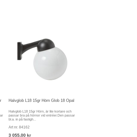
r
Halvglob L18 15gr Hörn Glob 18 Opal
Halvglob L18 15gr Hörn, är lite kortare och
ar
passar bra på hörnor vid entréer.Den passar
bl.a. in på fastigh...
Art nr. 84162
3 055,00 kr