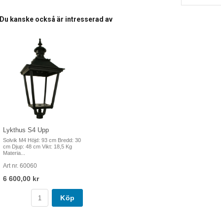
Du kanske också är intresserad av
Lykthus S4 Upp
Solvik M4 Höjd: 93 cm Bredd: 30
cm Djup: 48 cm Vikt: 18,5 Kg
Materia...
Art nr. 60060
6 600,00 kr
Köp