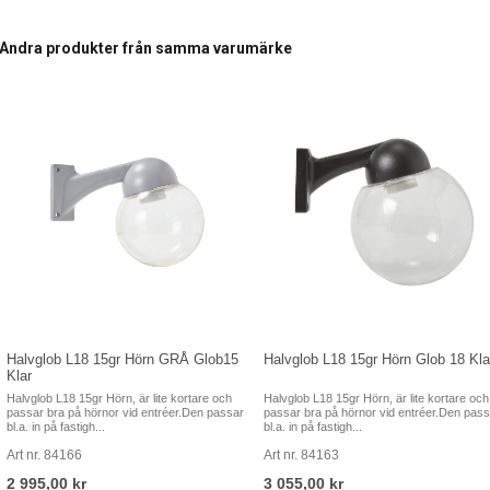
Andra produkter från samma varumärke
Halvglob L18 15gr Hörn GRÅ Glob15
Halvglob L18 15gr Hörn Glob 18 Kla
Klar
Halvglob L18 15gr Hörn, är lite kortare och
Halvglob L18 15gr Hörn, är lite kortare och
passar bra på hörnor vid entréer.Den passar
passar bra på hörnor vid entréer.Den pass
bl.a. in på fastigh...
bl.a. in på fastigh...
Art nr. 84166
Art nr. 84163
2 995,00 kr
3 055,00 kr