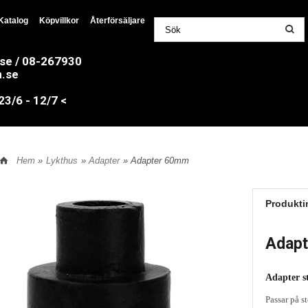
Katalog
Köpvillkor
Återförsäljare
.se / 08-267930
n.se
/6 - 12/7 <
Hem
»
Lykthus
»
Adapter
» Adapter 60mm
Produkti
Adap
Adapter s
Passar på s