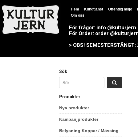
Hem
Kundtjänst
Offentlig miljö
Om oss
För frågor: info @kulturjern
För Order: order @kulturjer
> OBS! SEMESTERSTÄNGT: 23
Sök
Produkter
Nya produkter
Kampanjprodukter
Belysning Koppar / Mässing