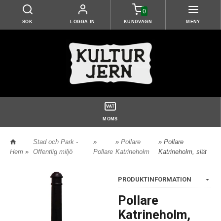
0
SÖK
LOGGA IN
KUNDVAGN
MENY
MOMS
Stad och Park -
»
»
Pollare
» Pollare
Hem
»
Offentlig miljö
Pollare
Katrineholm
Katrineholm, slät
PRODUKTINFORMATION
Pollare
Katrineholm,