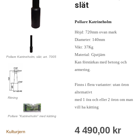
slät
Pollare Katrineholm
Höjd: 720mm ovan mark
Diameter: 140mm
Vikt: 37Kg
Material: Gjutjärn
Pollare Katrineholm, slät; art. 7005
Kan förstärkas med betong och
armering.
Finns i flera varianter: utan öron
alternativt
Ritning
med 1 öra och eller 2 öron om man
vill ha kätting
Pollare "Katrineholm" med kätting
4 490,00 kr
Kulturjern