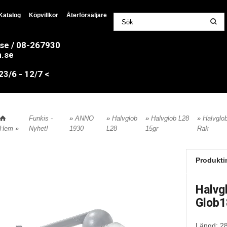
Katalog
Köpvillkor
Återförsäljare
.se / 08-267930
n.se
/6 - 12/7 <
Funkis -
»
ANNO
»
Halvglob
»
Halvglob L28
»
Halvglo
Hem
»
Nyhet!
1930
L28
15gr
Rak
Produkti
Halvg
Glob1
Längd: 2