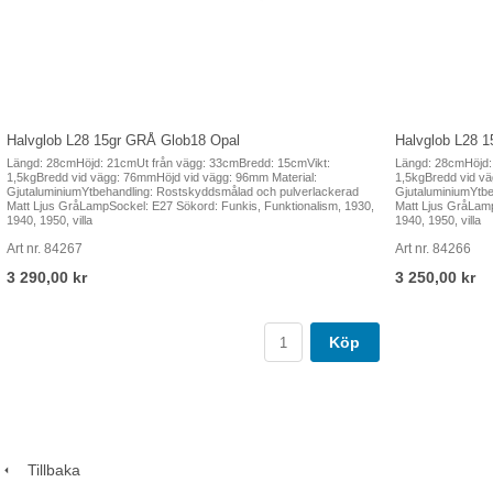
Halvglob L28 15gr GRÅ Glob18 Opal
Halvglob L28 1
Längd: 28cmHöjd: 21cmUt från vägg: 33cmBredd: 15cmVikt:
Längd: 28cmHöjd:
1,5kgBredd vid vägg: 76mmHöjd vid vägg: 96mm Material:
1,5kgBredd vid vä
GjutaluminiumYtbehandling: Rostskyddsmålad och pulverlackerad
GjutaluminiumYtbe
Matt Ljus GråLampSockel: E27 Sökord: Funkis, Funktionalism, 1930,
Matt Ljus GråLamp
1940, 1950, villa
1940, 1950, villa
Art nr. 84267
Art nr. 84266
3 290,00 kr
3 250,00 kr
Köp
Tillbaka