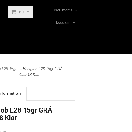
Inkl. moms
(0)
Logga in
b L28 15gr
» Halvglob L28 15gr GRÅ
Glob18 Klar
nformation
lob L28 15gr GRÅ
8 Klar
8cm