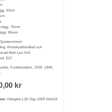
cm
ägg: 33cm
5cm
g
d vägg: 76mm
 vägg: 96mm
 Gjutaluminium
ling: Rostskyddsmålad och
kerad Matt Ljus Grå
el: E27
unkis, Funktionalism, 1930, 1940,
a
0,00 kr
amn:
Halvglob L28 15gr GRÅ Glob18