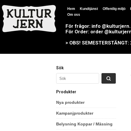
Hem
Kundtjänst
Offentlig miljö
Om oss
För frågor: info @kulturjern
För Order: order @kulturjer
> OBS! SEMESTERSTÄNGT: 23
Sök
Produkter
Nya produkter
Kampanjprodukter
Belysning Koppar / Mässing