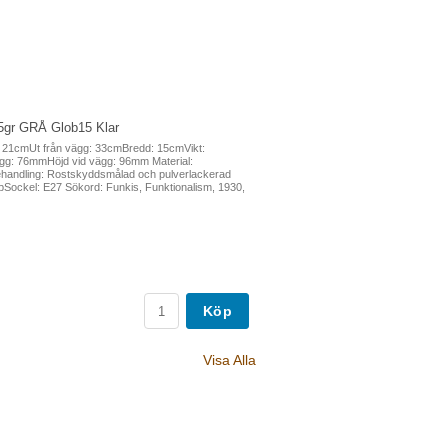
5gr GRÅ Glob15 Klar
 21cmUt från vägg: 33cmBredd: 15cmVikt:
gg: 76mmHöjd vid vägg: 96mm Material:
handling: Rostskyddsmålad och pulverlackerad
Sockel: E27 Sökord: Funkis, Funktionalism, 1930,
Köp
Visa Alla