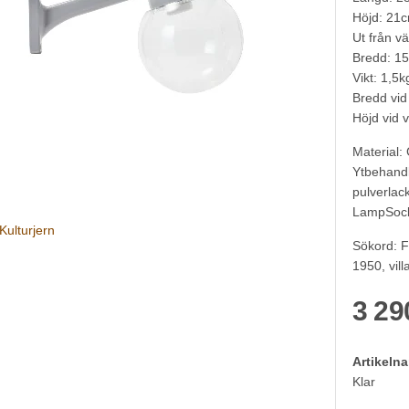
Höjd: 21
Ut från v
Bredd: 1
Vikt: 1,5k
Bredd vi
Höjd vid
Material:
Ytbehand
pulverlac
LampSock
Kulturjern
Sökord: F
1950, vill
3 29
Artikeln
Klar