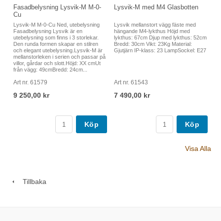
Fasadbelysning Lysvik-M M-0-
Lysvik-M med M4 Glasbotten
Cu
Lysvik-M M-0-Cu Ned, utebelysning
Lysvik mellanstort vägg fäste med
Fasadbelysning Lysvik är en
hängande M4-lykthus Höjd med
utebelysning som finns i 3 storlekar.
lykthus: 67cm Djup med lykthus: 52cm
Den runda formen skapar en stilren
Bredd: 30cm Vikt: 23Kg Material:
och elegant utebelysning.Lysvik-M är
Gjutjärn IP-klass: 23 LampSockel: E27
mellanstorleken i serien och passar på
villor, gårdar och slott.Höjd: XX cmUt
från vägg: 49cmBredd: 24cm...
Art nr. 61579
Art nr. 61543
9 250,00 kr
7 490,00 kr
Köp
Köp
Visa Alla
Tillbaka