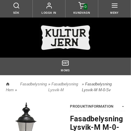
0
SÖK
LOGGA IN
KUNDVAGN
MENY
MOMS
Fasadbelysning
»
Fasadbelysning
» Fasadbelysning
Hem
»
Lysvik-M
Lysvik-M M-0-Sv
PRODUKTINFORMATION
Fasadbelysning
Lysvik-M M-0-