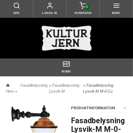
0
SÖK
LOGGA IN
KUNDVAGN
MENY
MOMS
Fasadbelysning
»
Fasadbelysning
» Fasadbelysning
Hem
»
Lysvik-M
Lysvik-M M-0-Cu
PRODUKTINFORMATION
Fasadbelysning
Lysvik-M M-0-