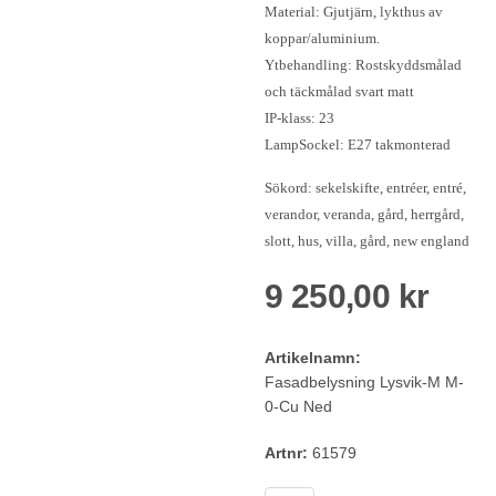
Material: Gjutjärn, lykthus av
koppar/aluminium.
Ytbehandling: Rostskyddsmålad
och täckmålad svart matt
IP-klass: 23
LampSockel: E27 takmonterad
Sökord: sekelskifte, entréer, entré,
verandor, veranda, gård, herrgård,
slott, hus, villa, gård, new england
9 250,00 kr
Artikelnamn:
Fasadbelysning Lysvik-M M-
0-Cu Ned
Artnr:
61579