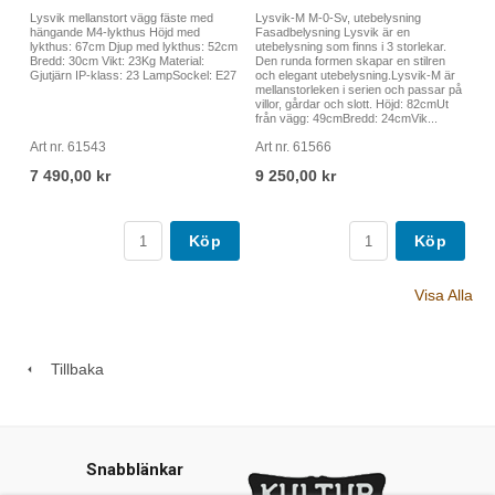
Lysvik mellanstort vägg fäste med
Lysvik-M M-0-Sv, utebelysning
hängande M4-lykthus Höjd med
Fasadbelysning Lysvik är en
lykthus: 67cm Djup med lykthus: 52cm
utebelysning som finns i 3 storlekar.
Bredd: 30cm Vikt: 23Kg Material:
Den runda formen skapar en stilren
Gjutjärn IP-klass: 23 LampSockel: E27
och elegant utebelysning.Lysvik-M är
mellanstorleken i serien och passar på
villor, gårdar och slott. Höjd: 82cmUt
från vägg: 49cmBredd: 24cmVik...
Art nr. 61543
Art nr. 61566
7 490,00 kr
9 250,00 kr
Köp
Köp
Visa Alla
Tillbaka
Snabblänkar