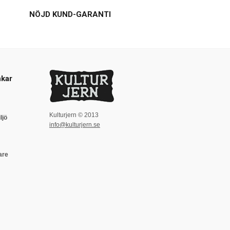
NÖJD KUND-GARANTI
kar
Kulturjern © 2013
ljö
info@kulturjern.se
are