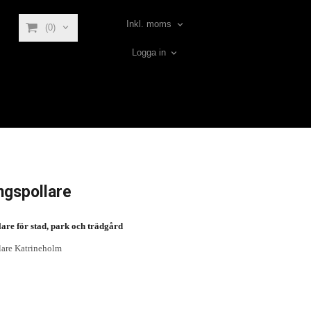
Inkl. moms
(0)
Logga in
ngspollare
are för stad, park och trädgård
lare Katrineholm