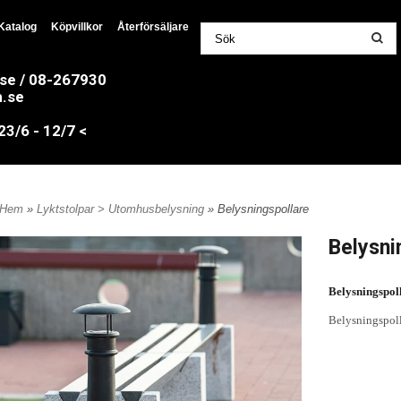
Katalog
Köpvillkor
Återförsäljare
.se / 08-267930
n.se
/6 - 12/7 <
Hem
»
Lyktstolpar > Utomhusbelysning
» Belysningspollare
Belysni
Belysningspoll
Belysningspol