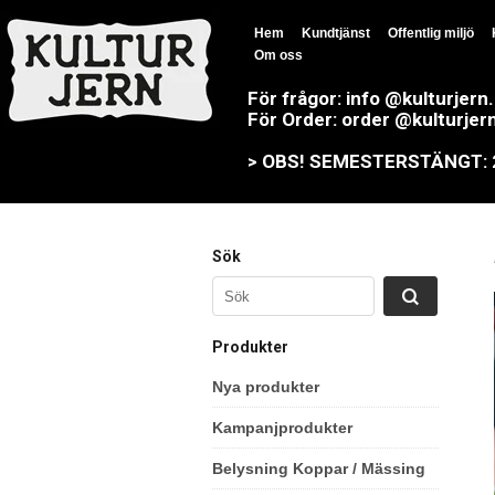
Hem
Kundtjänst
Offentlig miljö
Om oss
För frågor: info @kulturjern
För Order: order @kulturjer
> OBS! SEMESTERSTÄNGT: 23
Sök
Produkter
Nya produkter
Kampanjprodukter
Belysning Koppar / Mässing