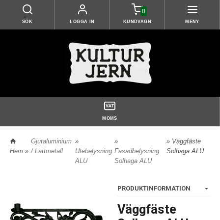
0
SÖK
LOGGA IN
KUNDVAGN
MENY
MOMS
Gjutaluminium
»
»
» Väggfäste
Hem
»
/ Lättmetall
Utebelysning
Fasadbelysning
Solhaga ALU
ALU
Solhaga ALU
PRODUKTINFORMATION
Väggfäste