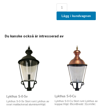
Lägg i kundvagnen
Du kanske också är intresserad av
Lykthus S-0-Cu
Lykthus S-0-Sv
Lykthus S-0-Cu Stort runt Lykthus av
Lykthus S-0-Sv Stort runt Lykthus av
koppar.Höjd: 85cmBredd: 31cmVikt:
svart mattlackerad aluminiumHöjd: