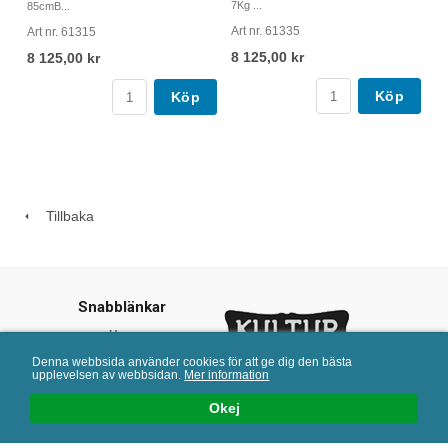
7Kg ...
85cmB...
Art nr. 61335
Art nr. 61315
8 125,00 kr
8 125,00 kr
Köp
Köp
Tillbaka
Snabblänkar
Hem
Kundtjänst
Denna webbsida använder cookies för att ge dig den bästa
upplevelsen av webbsidan.
Mer information
Offentlig miljö
Kulturjern © 2013
Katalog
Okej
info@kulturjern.se
Köpvillkor