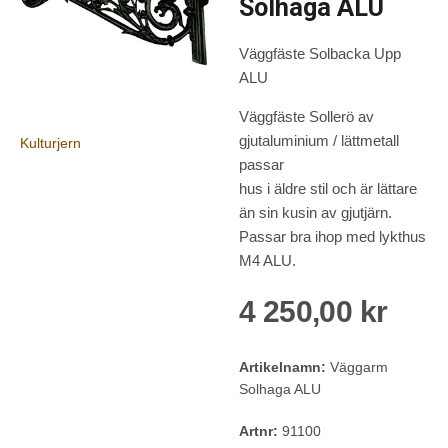
Solhaga ALU
Väggfäste Solbacka Upp
ALU
Väggfäste Sollerö av
gjutaluminium / lättmetall
Kulturjern
passar
hus i äldre stil och är lättare
än sin kusin av gjutjärn.
Passar bra ihop med lykthus
M4 ALU.
4 250,00 kr
Artikelnamn:
Väggarm
Solhaga ALU
Artnr:
91100