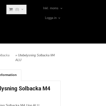
Inkl. moms
(0)
Logga in
olbacka
» Utebelysning Solbacka M4
ALU
nformation
lysning Solbacka M4
ning Solbacka M4 Upp ALU