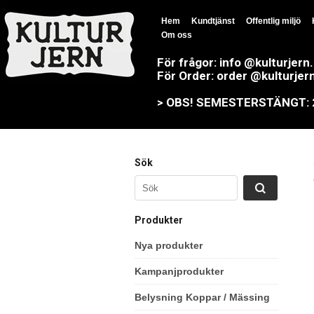
Hem
Kundtjänst
Offentlig miljö
Om oss
För frågor: info @kulturjern
För Order: order @kulturjer
> OBS! SEMESTERSTÄNGT: 23
Sök
Produkter
Nya produkter
Kampanjprodukter
Belysning Koppar / Mässing