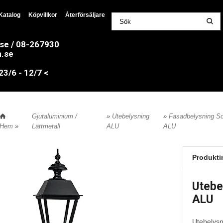
Katalog
Köpvillkor
Återförsäljare
.se / 08-267930
n.se
/6 - 12/7 <
Gjutaluminium /
»
Utebelysning
»
Fasadbelysning S
Hem
»
Lättmetall
ALU
ALU
Produkti
Utebe
ALU
Utebelys