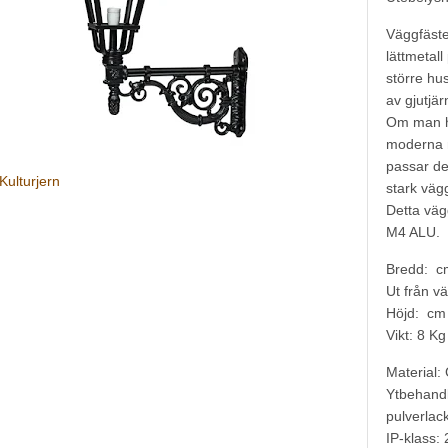
Väggfäste
lättmetall
större hus
av gjutjär
Om man ha
moderna m
passar de
Kulturjern
stark vägg
Detta väg
M4 ALU.
Bredd: c
Ut från v
Höjd: cm
Vikt: 8 Kg
Material: 
Ytbehand
pulverlac
IP-klass: 