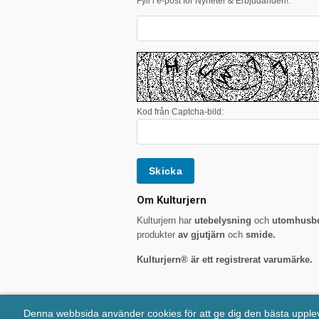
Fyll i e-post för Nyheter & Erbjudanden!:
*
Kod från Captcha-bild:
Om Kulturjern
Kulturjern har
utebelysning
och
utomhusbe
produkter
av gjutjärn
och
smide.
Kulturjern® är ett registrerat varumärke.
Denna webbsida använder cookies för att ge dig den bästa uppl