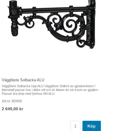
Väggfäste Solbacka ALU
Väggfäste Solbacka Upp ALU Väggfäste Sollerö av gjutaluminium /
lättmetall passar hus i äldre stil och är lättare än sin kusin av gjutjärn.
Passar bra ihop med lykthus M4 ALU.
Art nr. 90400
2 640,00 kr
Köp