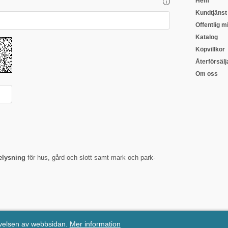
Hem
Kundtjänst
Offentlig mi
Katalog
Köpvillkor
Återförsälj
Om oss
lysning
för hus, gård och slott samt mark och park-
evelsen av webbsidan.
Mer information
Mail:
info@kulturjern.se
| Tel: 08-26 79 30 | Org.nr: 556484-2234