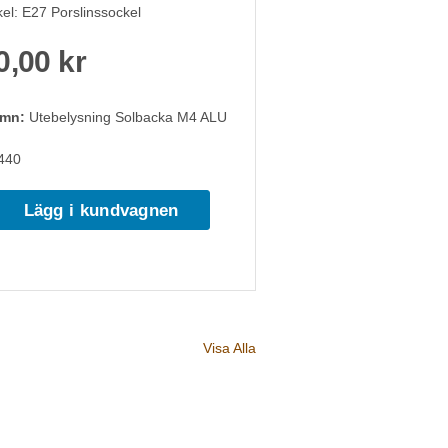
l: E27 Porslinssockel
0,00 kr
amn:
Utebelysning Solbacka M4 ALU
440
Lägg i kundvagnen
Visa Alla