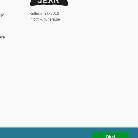
Kulturjern © 2013
ljö
info@kulturjern.se
are
Okej