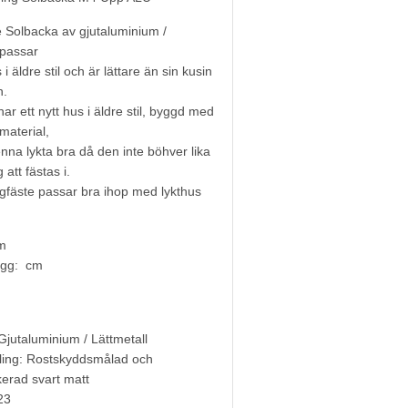
 Solbacka av gjutaluminium /
 passar
 i äldre stil och är lättare än sin kusin
n.
r ett nytt hus i äldre stil, byggd med
aterial,
nna lykta bra då den inte böhver lika
 att fästas i.
gfäste passar bra ihop med lykthus
m
ägg: cm
Gjutaluminium / Lättmetall
ling: Rostskyddsmålad och
kerad svart matt
23