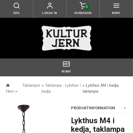
0
SÖK
LOGGA IN
KUNDVAGN
MENY
MOMS
Taklampor
»
Taklampa - Lykthus i
» Lykthus M4 i kedja,
Hem
»
kedja
taklampa
PRODUKTINFORMATION
Lykthus M4 i
kedja, taklampa