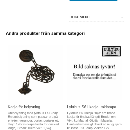
DOKUMENT
Andra produkter från samma kategori
Kedja för belysning
Lykthus S6 i kedja, taklampa
Utebelysning med lykthus L4 i kedja.
Lykthus S6 i kedja Höjd: cm (kapa
En utebelysning som passar bra på
kedja för önskad längd) Bredd: cm
entréer, verandor, portar, portaler etc.
Vikt: kg Matrial: Gjutjärn Material:
Höjd: 120cm (kapa kedja för önskad
Hantverksmässigt tillverkad av gjutjärn
längd) Bredd: 10cm Vikt: 1,5kg
IP-klass: 23 LampSockel: E27