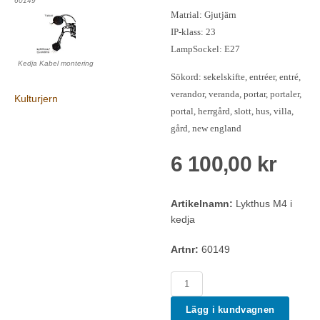
60149
Matrial: Gjutjärn
IP-klass: 23
LampSockel: E27
Kedja Kabel montering
Sökord: sekelskifte, entréer, entré,
verandor, veranda, portar, portaler,
Kulturjern
portal, herrgård, slott, hus, villa,
gård, new england
6 100,00 kr
Artikelnamn:
Lykthus M4 i
kedja
Artnr:
60149
Lägg i kundvagnen