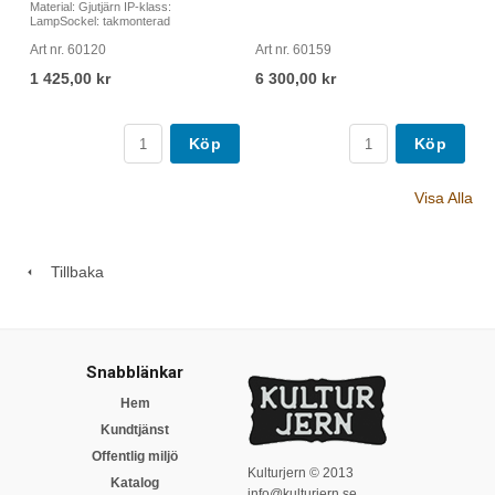
Material: Gjutjärn IP-klass:
LampSockel: takmonterad
Art nr. 60120
Art nr. 60159
1 425,00 kr
6 300,00 kr
Köp
Köp
Visa Alla
Tillbaka
Snabblänkar
Hem
Kundtjänst
Offentlig miljö
Kulturjern © 2013
Katalog
info@kulturjern.se