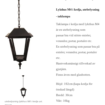
Lykthus M4 i kedja, utebelysning
- taklampa
Taklampa i kedja med lykthus M4
är en utebelysning som
passar bra vid större entréer,
verandor, portar, portaler etc.
En utebelysning som passar bra på
entréer, verandor, portar, portaler
etc.
Hantverksmässigt tillverkad av
gjutjärn.
Finns även med glasbotten.
Höjd: 192cm (kapa kedja för
önskad längd)
Bredd: 30cm
Vikt: 16kg
utebelysning lykthus M4 i kedja art.