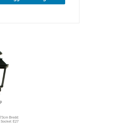
p
 73cm Bredd:
 Sockel: E27