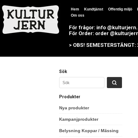
Hem
Kundtjänst
Offentlig miljö
Om oss
För frågor: info @kulturjern
För Order: order @kulturjer
> OBS! SEMESTERSTÄNGT: 23
Sök
Produkter
Nya produkter
Kampanjprodukter
Belysning Koppar / Mässing