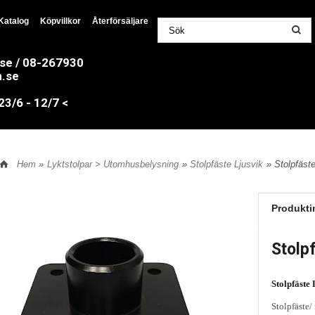
Katalog
Köpvillkor
Återförsäljare
.se / 08-267930
n.se
/6 - 12/7 <
Hem
»
Lyktstolpar > Utomhusbelysning
»
Stolpfäste Ljusvik
» Stolpfäste
Produkti
Stolpf
Stolpfäste
Stolpfäste/