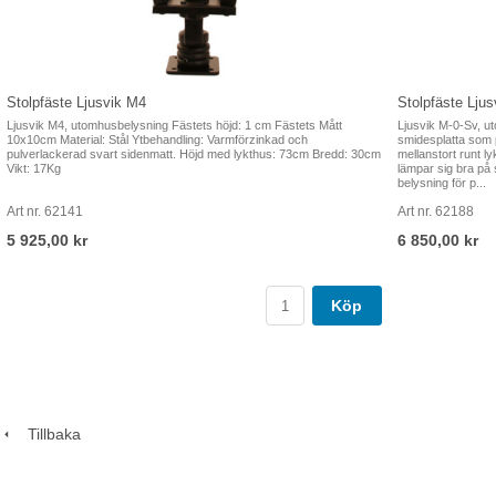
Stolpfäste Ljusvik M4
Stolpfäste Lju
Ljusvik M4, utomhusbelysning Fästets höjd: 1 cm Fästets Mått
Ljusvik M-0-Sv, ut
10x10cm Material: Stål Ytbehandling: Varmförzinkad och
smidesplatta som 
pulverlackerad svart sidenmatt. Höjd med lykthus: 73cm Bredd: 30cm
mellanstort runt 
Vikt: 17Kg
lämpar sig bra på s
belysning för p...
Art nr. 62141
Art nr. 62188
5 925,00 kr
6 850,00 kr
Köp
Tillbaka