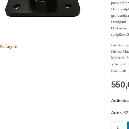
passar alla 
Detta stolpf
grindstolpa
i trädgård.
Önskar man 
stolpfäste 
Fästets höj
Kulturjern
Fästets Må
Material: S
Ytbehandli
sidenmatt.
550,
Artikeln
Artnr:
62