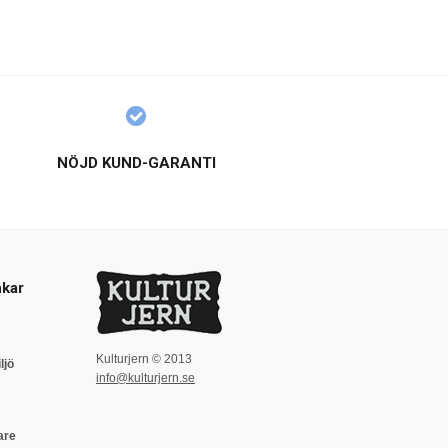
NÖJD KUND-GARANTI
kar
Kulturjern © 2013
ljö
info@kulturjern.se
are