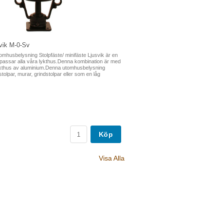
svik M-0-Sv
omhusbelysning Stolpfäste/ minifäste Ljusvik är en
passar alla våra lykthus.Denna kombination är med
lykthus av aluminium.Denna utomhusbelysning
tolpar, murar, grindstolpar eller som en låg
Köp
Visa Alla