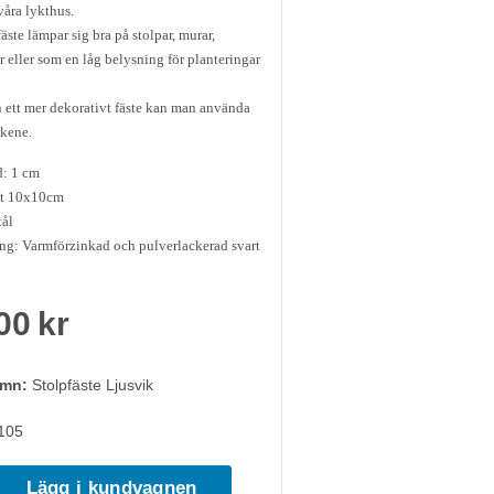
våra lykthus.
äste lämpar sig bra på stolpar, murar,
r eller som en låg belysning för planteringar
ett mer dekorativt fäste kan man använda
Skene.
d: 1 cm
tt 10x10cm
tål
ng: Varmförzinkad och pulverlackerad svart
00 kr
amn:
Stolpfäste Ljusvik
105
Lägg i kundvagnen