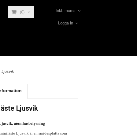
Inkl. moms
(0)
Logga in
 Ljusvik
nformation
äste Ljusvik
 Ljusvik, utomhusbelysning
 minifäste Ljusvik är en smidesplatta som