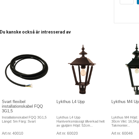
Du kanske också är intresserad av
Svart flexibel
Lykthus L4 Upp
Lykthus M4 Up
installationskabel FQQ
3G1,5
Installationskabel FQQ 3G1,5
Lykthus L4 Upp
Lykthus M4 Höjd:
Längd: 5m Färg: Svart
Hantverksmässigt tillverkad helt
30cm Vikt: 16,5Kg
av gjutjärn Höjd: 52cm...
Takmonter...
Art nr. 40010
Art nr. 60020
Art nr. 60046