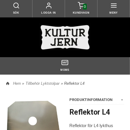
0
SÖK
LOGGA IN
KUNDVAGN
MENY
MOMS
Hem
»
Tillbehör Lyktstolpar
» Reflektor L4
PRODUKTINFORMATION
Reflektor L4
Reflektor för L4 lykthus